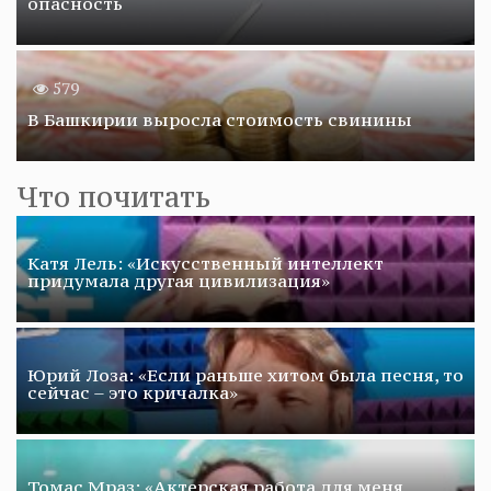
опасность
579
В Башкирии выросла стоимость свинины
Что почитать
Катя Лель: «Искусственный интеллект
придумала другая цивилизация»
Юрий Лоза: «Если раньше хитом была песня, то
сейчас – это кричалка»
Томас Мраз: «Актерская работа для меня