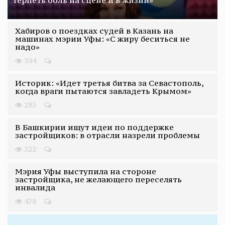
терпеть боль на сцене и в жизни»
Хабиров о поездках судей в Казань на
машинах мэрии Уфы: «С жиру беситься не
надо»
394
Историк: «Идет третья битва за Севастополь,
когда враги пытаются завладеть Крымом»
285
В Башкирии ищут идеи по поддержке
застройщиков: в отрасли назрели проблемы
322
Мэрия Уфы выступила на стороне
застройщика, не желающего переселять
инвалида
478