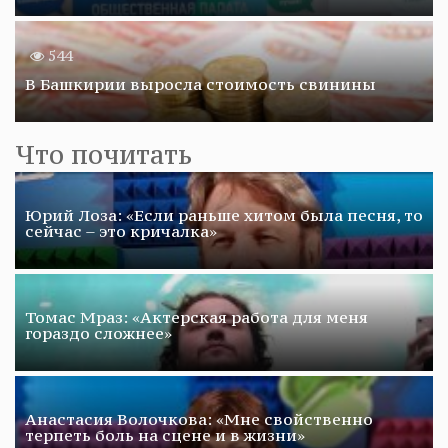
544
В Башкирии выросла стоимость свинины
Что почитать
Юрий Лоза: «Если раньше хитом была песня, то
сейчас – это кричалка»
Томас Мраз: «Актерская работа для меня
гораздо сложнее»
Анастасия Волочкова: «Мне свойственно
терпеть боль на сцене и в жизни»