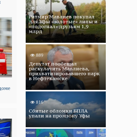
й
1365
Ратмир Мавлиев покупал
для Уфы «золотые» липы и
«подогнал» друзьям 1,9
млрд
889
Депутат пообещал
раскулачить Мавлиева,
прихватизировавшего парк
в Нефтекамске
доме
816
Сбитые обломки БПЛА
упали на промзону Уфы