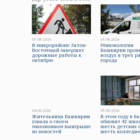
06.08.2026
05.08.2026
В микрорайоне Затон-
Минэкологии
Восточный завершат
Башкирии пров
дорожные работы к
воздух в трех р
октябрю
города
04.08.2026
03.08.2026
Жительница Башкирии
В этом году в 
узнала о своем
обновят 42 шко
миллионном выигрыше
шесть детских 
из новостей
шесть колледж