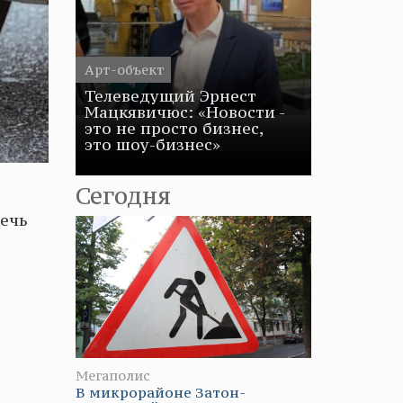
Арт-объект
Телеведущий Эрнест
Мацкявичюс: «Новости -
это не просто бизнес,
это шоу-бизнес»
Сегодня
Речь
Мегаполис
В микрорайоне Затон-