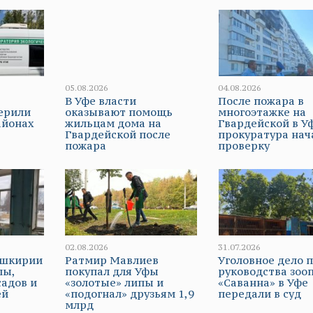
05.08.2026
04.08.2026
В Уфе власти
После пожара в
ерили
оказывают помощь
многоэтажке на
айонах
жильцам дома на
Гвардейской в У
Гвардейской после
прокуратура нач
пожара
проверку
02.08.2026
31.07.2026
Башкирии
Ратмир Мавлиев
Уголовное дело 
лы,
покупал для Уфы
руководства зоо
садов и
«золотые» липы и
«Саванна» в Уфе
ей
«подогнал» друзьям 1,9
передали в суд
млрд