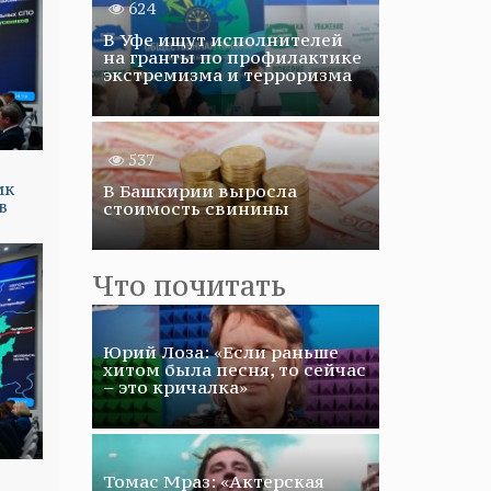
624
В Уфе ищут исполнителей
на гранты по профилактике
экстремизма и терроризма
537
ик
В Башкирии выросла
в
стоимость свинины
Что почитать
Юрий Лоза: «Если раньше
хитом была песня, то сейчас
– это кричалка»
Томас Мраз: «Актерская