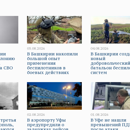
05.08.2026
04.08.2026
рии
В Башкирии накопили
В Башкирии созд
олонию
большой опыт
новый
а
применения
добровольчески
а СВО
беспилотников в
батальон беспи
боевых действиях
систем
02.08.2026
01.08.2026
 третья
В аэропорту Уфы
В Уфе не нашли
ополь,
предупредили о
превышений ПД
таются
задержках рейсов
после атаки