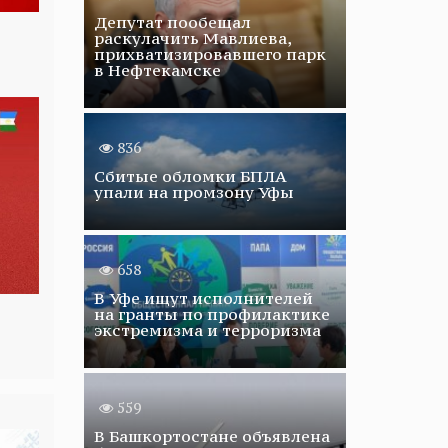
Депутат пообещал
раскулачить Мавлиева,
прихватизировавшего парк
в Нефтекамске
836
Сбитые обломки БПЛА
упали на промзону Уфы
658
В Уфе ищут исполнителей
на гранты по профилактике
экстремизма и терроризма
559
В Башкортостане объявлена