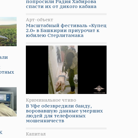
попросили Радия Хабирова
спасти их от дикого кабана
Арт-объект
Масштабный фестиваль «Купец
2.0» в Башкирии приурочат к
юбилею Стерлитамака
али
й
лотных
Криминальное чтиво
В Уфе обезвредили банду,
воровавшую данные умерших
людей для телефонных
мошенничеств
К
Капитал