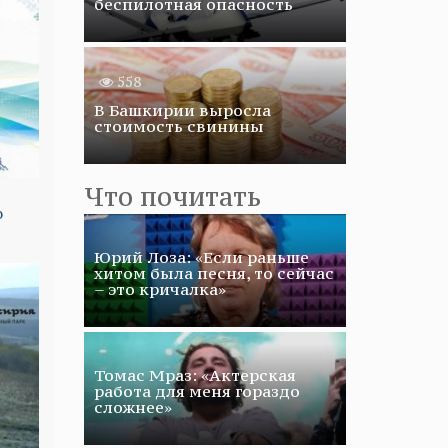
беспилотная опасность
558
В Башкирии выросла
стоимость свинины
Что почитать
о
Юрий Лоза: «Если раньше
хитом была песня, то сейчас
– это кричалка»
Томас Мраз: «Актерская
работа для меня гораздо
сложнее»