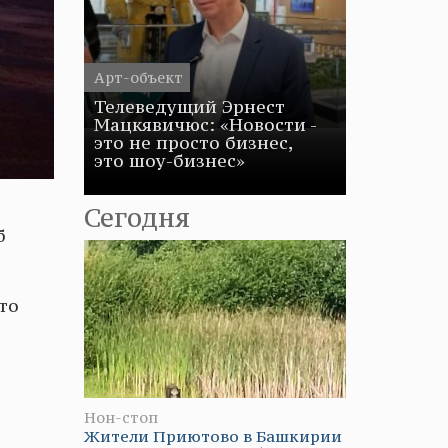
Арт-объект
Телеведущий Эрнест
Мацкявичюс: «Новости -
это не просто бизнес,
это шоу-бизнес»
Сегодня
б
то
Нон-стоп
Жители Приютово в Башкирии