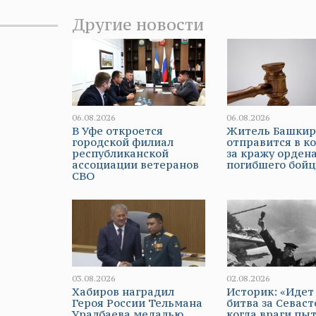
Другие новости
06.08.2026
06.08.2026
В Уфе откроется
Житель Башки
городской филиал
отправится в к
республиканской
за кражу орден
ассоциации ветеранов
погибшего бойц
СВО
03.08.2026
02.08.2026
Хабиров наградил
Историк: «Идет
Героя России Тельмана
битва за Севаст
Уралбаева медалью
когда враги пы