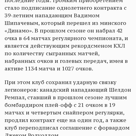
последние годы: громким приобретением
стало подписание однолетнего контракта с
39-летним нападающим Вадимом
Шипачевым, который перешел из минского
«Динамо». В прошлом сезоне он набрал 42
очка в 64 матчах регулярного чемпионата, и
является действующим рекордсменом КХЛ
по количеству сыгранных матчей,
набранных очков и голевых передач, имея в
активе 1134 матча и 1027 очков.
При этом клуб сохранил ударную связку
легионеров: канадский нападающий Шелдон
Ремпал, ставший в прошлом сезоне лучшим
бомбардиром плей-офф с 21 очком в 19
матчах и четвертым снайпером регулярки,
продлил контракт еще на один год, а также
клуб переподписал соглашение с форвардом
Джеком Родуолдом.