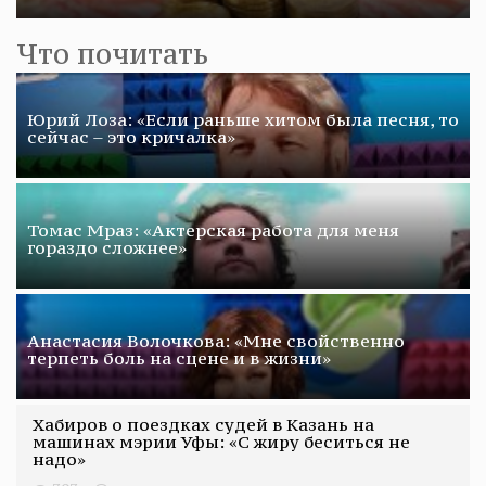
Что почитать
Юрий Лоза: «Если раньше хитом была песня, то
сейчас – это кричалка»
Томас Мраз: «Актерская работа для меня
гораздо сложнее»
Анастасия Волочкова: «Мне свойственно
терпеть боль на сцене и в жизни»
Хабиров о поездках судей в Казань на
машинах мэрии Уфы: «С жиру беситься не
надо»