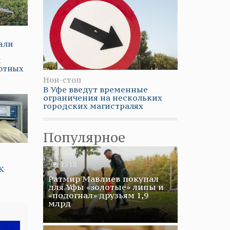
али
й
лотных
Нон-стоп
В Уфе введут временные
ограничения на нескольких
городских магистралях
Популярное
1518
К
Ратмир Мавлиев покупал
для Уфы «золотые» липы и
«подогнал» друзьям 1,9
млрд