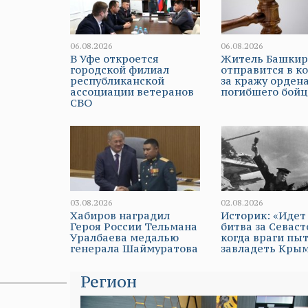
06.08.2026
06.08.2026
В Уфе откроется
Житель Башки
городской филиал
отправится в к
республиканской
за кражу орден
ассоциации ветеранов
погибшего бойц
СВО
03.08.2026
02.08.2026
Хабиров наградил
Историк: «Идет
Героя России Тельмана
битва за Севаст
Уралбаева медалью
когда враги пы
генерала Шаймуратова
завладеть Кры
Регион