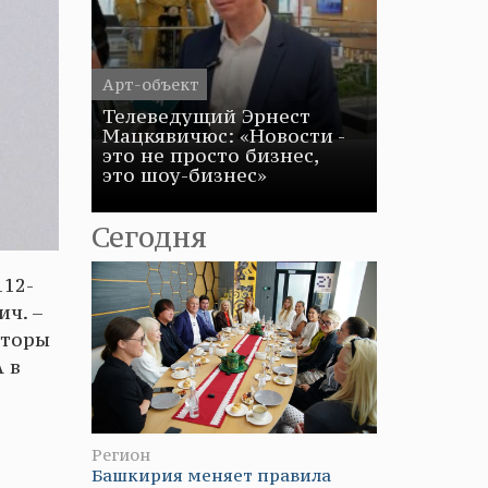
Арт-объект
Телеведущий Эрнест
Мацкявичюс: «Новости -
это не просто бизнес,
это шоу-бизнес»
Сегодня
112-
ич. –
аторы
 в
Регион
Башкирия меняет правила