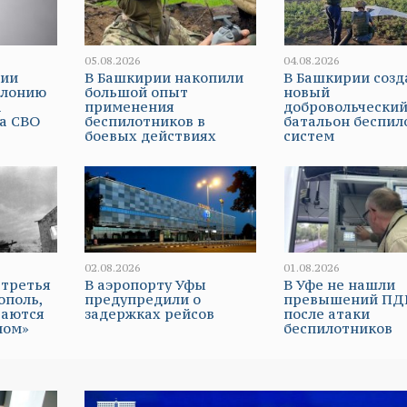
05.08.2026
04.08.2026
рии
В Башкирии накопили
В Башкирии созд
олонию
большой опыт
новый
а
применения
добровольчески
а СВО
беспилотников в
батальон беспи
боевых действиях
систем
02.08.2026
01.08.2026
 третья
В аэропорту Уфы
В Уфе не нашли
ополь,
предупредили о
превышений ПД
таются
задержках рейсов
после атаки
мом»
беспилотников