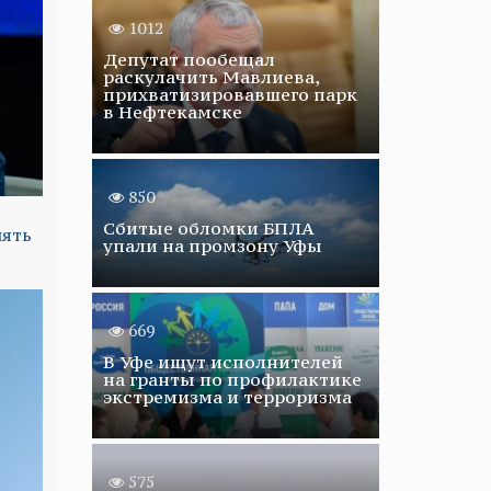
1012
Депутат пообещал
раскулачить Мавлиева,
прихватизировавшего парк
в Нефтекамске
850
Сбитые обломки БПЛА
нять
упали на промзону Уфы
669
В Уфе ищут исполнителей
на гранты по профилактике
экстремизма и терроризма
575