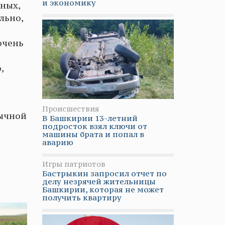
и экономику
нных,
льно,
очень
,
Происшествия
бычной
В Башкирии 13-летний
подросток взял ключи от
машины брата и попал в
аварию
Игры патриотов
Бастрыкин запросил отчет по
делу незрячей жительницы
Башкирии, которая не может
получить квартиру