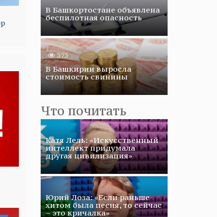
В Башкортостане объявлена
беспилотная опасность
ор
575
В Башкирии выросла
стоимость свинины
Что почитать
Катя Лель: «Искусственный
интеллект придумала
другая цивилизация»
Юрий Лоза: «Если раньше
хитом была песня, то сейчас
– это кричалка»