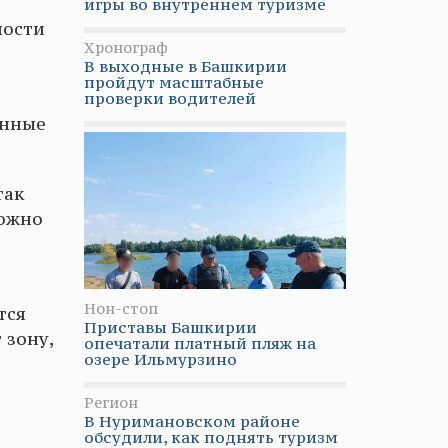
игры во внутреннем туризме
ности
Хронограф
В выходные в Башкирии
пройдут масштабные
проверки водителей
анные
так
можно
Нон-стоп
тся
Приставы Башкирии
 зону,
опечатали платный пляж на
озере Ильмурзино
Регион
В Нуримановском районе
обсудили, как поднять туризм