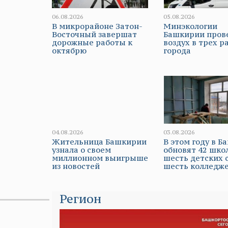
06.08.2026
05.08.2026
В микрорайоне Затон-
Минэкологии
Восточный завершат
Башкирии пров
дорожные работы к
воздух в трех р
октябрю
города
04.08.2026
03.08.2026
Жительница Башкирии
В этом году в 
узнала о своем
обновят 42 шко
миллионном выигрыше
шесть детских 
из новостей
шесть колледж
Регион