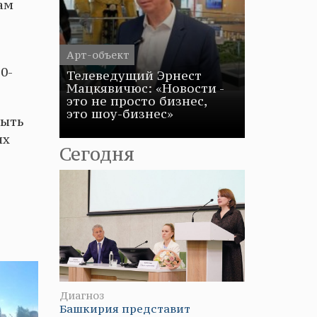
ам
Арт-объект
0-
Телеведущий Эрнест
Мацкявичюс: «Новости -
это не просто бизнес,
это шоу-бизнес»
быть
ых
Сегодня
Диагноз
Башкирия представит