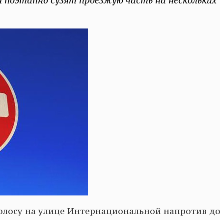
ля поэтапно сузят проезжую часть на нескольких
 полосу на улице Интернациональной напротив 