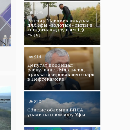
1398
Ратмир Мавлиев покупал
для Уфы «золотые» липы и
«подогнал» друзьям 1,9
млрд
й
914
Депутат пообещал
раскулачить Мавлиева,
прихватизировавшего парк
в Нефтекамске
820
Сбитые обломки БПЛА
упали на промзону Уфы