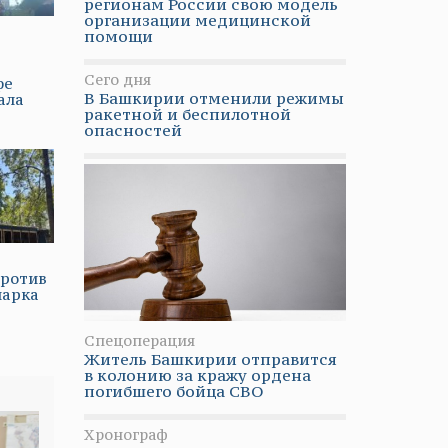
регионам России свою модель
организации медицинской
помощи
Сего дня
фе
В Башкирии отменили режимы
ала
ракетной и беспилотной
опасностей
против
парка
Спецоперация
Житель Башкирии отправится
в колонию за кражу ордена
погибшего бойца СВО
Хронограф