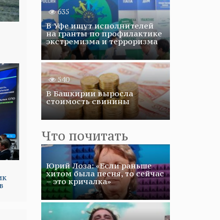
635
В Уфе ищут исполнителей
на гранты по профилактике
экстремизма и терроризма
540
В Башкирии выросла
стоимость свинины
Что почитать
Юрий Лоза: «Если раньше
хитом была песня, то сейчас
ик
– это кричалка»
в