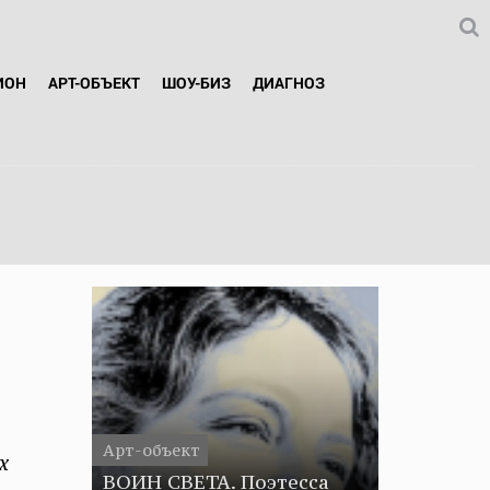
ИОН
АРТ-ОБЪЕКТ
ШОУ-БИЗ
ДИАГНОЗ
Арт-объект
х
ВОИН СВЕТА. Поэтесса