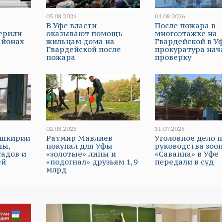
05.08.2026
04.08.2026
В Уфе власти
После пожара в
ерили
оказывают помощь
многоэтажке на
айонах
жильцам дома на
Гвардейской в У
Гвардейской после
прокуратура нач
пожара
проверку
02.08.2026
31.07.2026
Башкирии
Ратмир Мавлиев
Уголовное дело 
лы,
покупал для Уфы
руководства зоо
садов и
«золотые» липы и
«Саванна» в Уфе
ей
«подогнал» друзьям 1,9
передали в суд
млрд