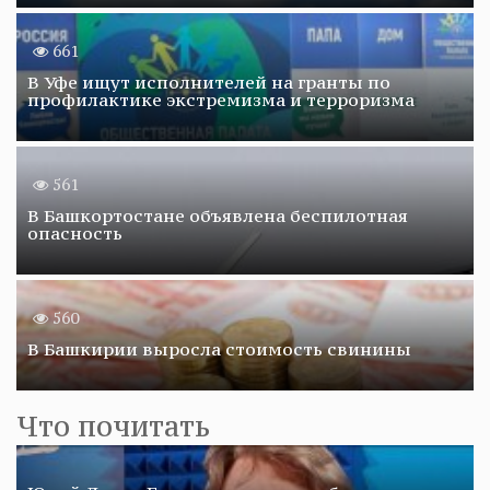
661
В Уфе ищут исполнителей на гранты по
профилактике экстремизма и терроризма
561
В Башкортостане объявлена беспилотная
опасность
560
В Башкирии выросла стоимость свинины
Что почитать