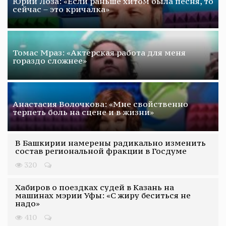
Юрий Лоза: «Если раньше хитом была песня, то
сейчас – это кричалка»
Томас Мраз: «Актерская работа для меня
гораздо сложнее»
Анастасия Волочкова: «Мне свойственно
терпеть боль на сцене и в жизни»
В Башкирии намерены радикально изменить
состав региональной фракции в Госдуме
320
Хабиров о поездках судей в Казань на
машинах мэрии Уфы: «С жиру беситься не
надо»
410