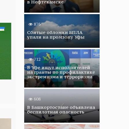
в Нефтекамске
876
Сбитые обломки БПЛА
упали на промзону Уфы
712
В Уфе ищут исполнителей
на гранты по профилактике
экстремизма и терроризма
608
В Башкортостане объявлена
беспилотная опасность