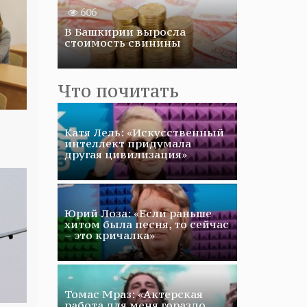
606
В Башкирии выросла
стоимость свинины
Что почитать
Катя Лель: «Искусственный
интеллект придумала
другая цивилизация»
Юрий Лоза: «Если раньше
хитом была песня, то сейчас
– это кричалка»
Томас Мраз: «Актерская
работа для меня гораздо