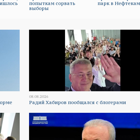
ришлось
попыткам сорвать
парк в Нефтекам
выборы
08.08.2026
торме
Радий Хабиров пообщался с блогерами