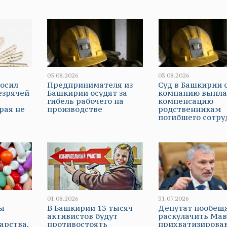
05.08.2026
03.08.2026
росил
Предпринимателя из
Суд в Башкирии 
езрячей
Башкирии осудят за
компанию выпла
гибель рабочего на
компенсацию
рая не
производстве
родственникам
ь
погибшего сотру
01.08.2026
31.07.2026
фы
В Башкирии 13 тысяч
Депутат пообещ
активистов будут
раскулачить Мав
арства,
противостоять
прихватизирова