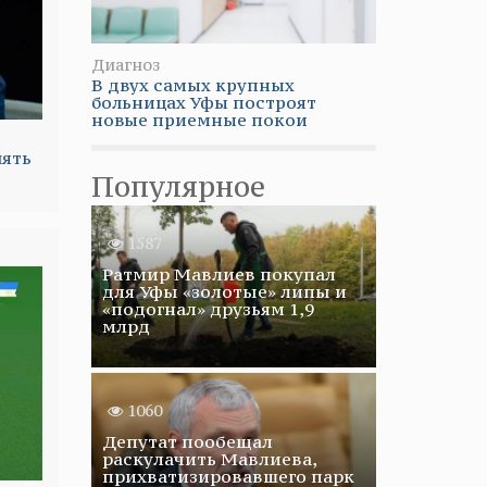
Диагноз
В двух самых крупных
больницах Уфы построят
новые приемные покои
нять
Популярное
1587
Ратмир Мавлиев покупал
для Уфы «золотые» липы и
«подогнал» друзьям 1,9
млрд
1060
Депутат пообещал
раскулачить Мавлиева,
прихватизировавшего парк