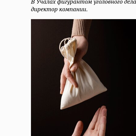
В Учалах фигурантом уголовного дел
директор компании.