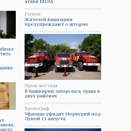
атаки БПЛА
Регион
Жителей Башкирии
предупреждают о шторме
обязал
тить
дника
Происшествия
В Башкирии загорелась трава в
двух районах
Хронограф
Уфимцы уфидят Меркурий под
Луной 11 августа
ал
лиева,
вшего