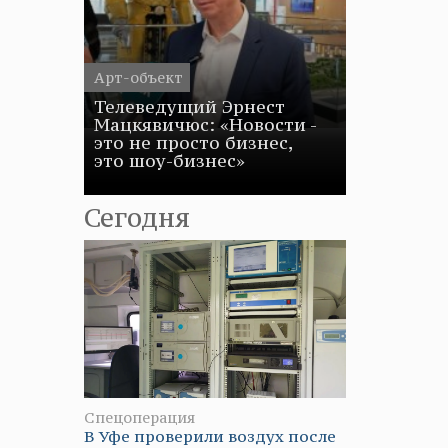
Арт-объект
Телеведущий Эрнест
Мацкявичюс: «Новости -
это не просто бизнес,
это шоу-бизнес»
Сегодня
Спецоперация
В Уфе проверили воздух после