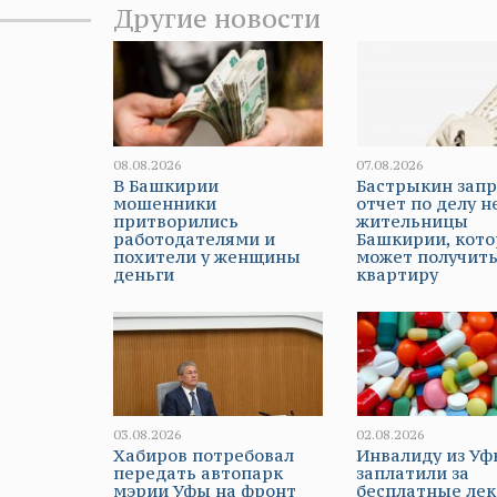
Другие новости
08.08.2026
07.08.2026
В Башкирии
Бастрыкин зап
мошенники
отчет по делу н
притворились
жительницы
работодателями и
Башкирии, кото
похители у женщины
может получит
деньги
квартиру
03.08.2026
02.08.2026
Хабиров потребовал
Инвалиду из У
передать автопарк
заплатили за
мэрии Уфы на фронт
бесплатные лек