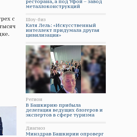
ресторана, а под Уфой – завод
металлоконструкций
рех с
Шоу-биз
Катя Лель: «Искусственный
 тысяч
интеллект придумала другая
дке.
цивилизация»
Регион
В Башкирию прибыла
делегация ведущих блогеров и
экспертов в сфере туризма
Диагноз
Минздрав Башкирии опроверг