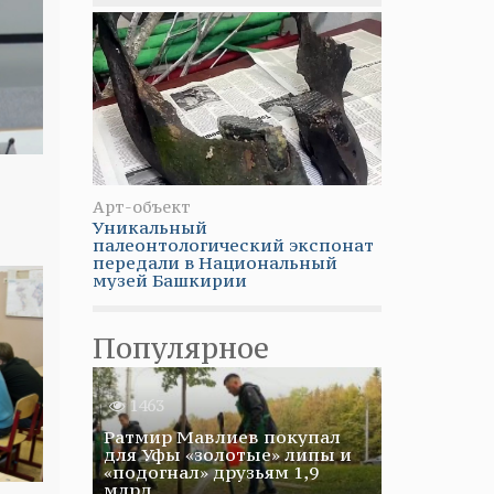
Арт-объект
Уникальный
палеонтологический экспонат
передали в Национальный
музей Башкирии
Популярное
1463
Ратмир Мавлиев покупал
для Уфы «золотые» липы и
«подогнал» друзьям 1,9
млрд