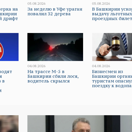
05.08.2026
05.08.2026
ерка на
За неделю в Уфе ураган
В Башкирии уско
ашкирии
повалил 32 дерева
выдачу льготны
й дрифт
проездных биле
04.08.2026
04.08.2026
водят
На трассе М-5 в
Бизнесмен из
я
Башкирии сбили лося,
Башкирии орган
 в
водитель скрылся
туристам опасн
поездку к водоп
и