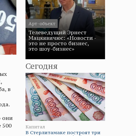
Арт-объект
Телеведущий Эрнест
Мацкявичюс: «Новости -
это не просто бизнес,
это шоу-бизнес»
Сегодня
ных
,
а, в
ода.
о они
 500
Капитал
В Стерлитамаке построят три