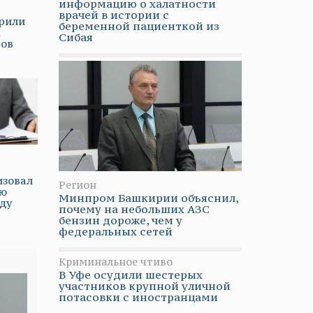
информацию о халатности
врачей в истории с
рили
беременной пациенткой из
х
Сибая
тов
изовал
Регион
ую
Минпром Башкирии объяснил,
аду
почему на небольших АЗС
бензин дороже, чем у
федеральных сетей
Криминальное чтиво
В Уфе осудили шестерых
участников крупной уличной
потасовки с иностранцами