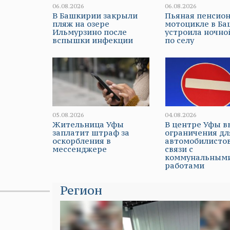
06.08.2026
06.08.2026
В Башкирии закрыли
Пьяная пенсион
пляж на озере
мотоцикле в Б
Ильмурзино после
устроила ночно
вспышки инфекции
по селу
05.08.2026
04.08.2026
Жительница Уфы
В центре Уфы в
заплатит штраф за
ограничения дл
оскорбления в
автомобилистов
мессенджере
связи с
коммунальным
работами
Регион