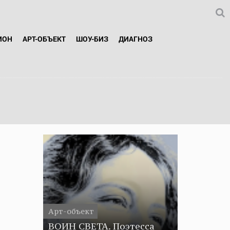
ИОН
АРТ-ОБЪЕКТ
ШОУ-БИЗ
ДИАГНОЗ
1
Арт-объект
ВОИН СВЕТА. Поэтесса