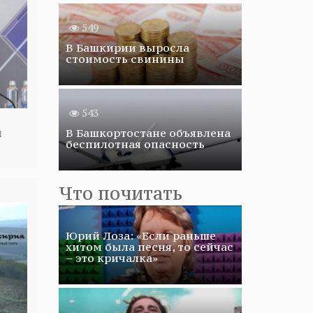
549
В Башкирии выросла
стоимость свинины
543
В Башкортостане объявлена
й
беспилотная опасность
Что почитать
Юрий Лоза: «Если раньше
хитом была песня, то сейчас
– это кричалка»