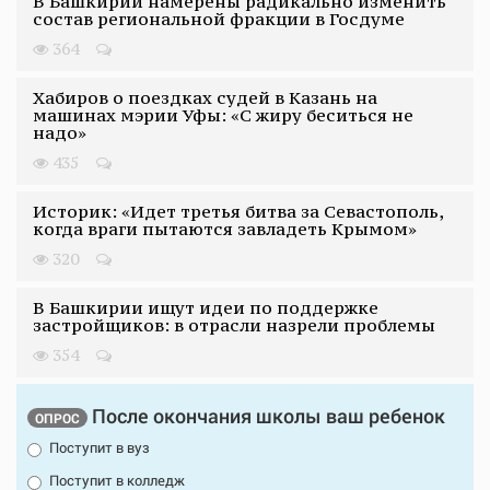
В Башкирии намерены радикально изменить
состав региональной фракции в Госдуме
364
Хабиров о поездках судей в Казань на
машинах мэрии Уфы: «С жиру беситься не
надо»
435
Историк: «Идет третья битва за Севастополь,
когда враги пытаются завладеть Крымом»
320
В Башкирии ищут идеи по поддержке
застройщиков: в отрасли назрели проблемы
354
После окончания школы ваш ребенок
ОПРОС
Поступит в вуз
Поступит в колледж