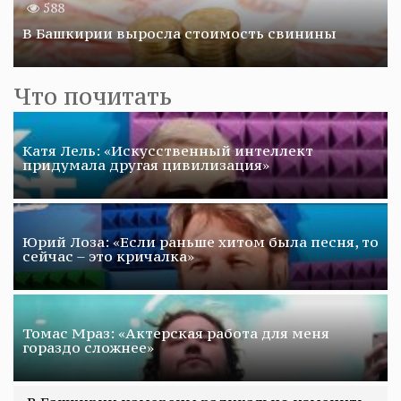
588
В Башкирии выросла стоимость свинины
Что почитать
Катя Лель: «Искусственный интеллект
придумала другая цивилизация»
Юрий Лоза: «Если раньше хитом была песня, то
сейчас – это кричалка»
Томас Мраз: «Актерская работа для меня
гораздо сложнее»