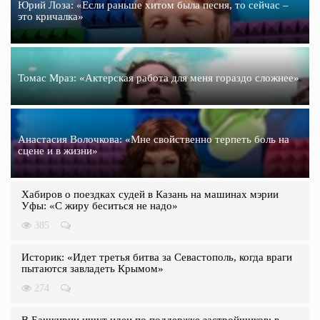
Юрий Лоза: «Если раньше хитом была песня, то сейчас –
это кричалка»
Томас Мраз: «Актерская работа для меня гораздо сложнее»
Анастасия Волочкова: «Мне свойственно терпеть боль на
сцене и в жизни»
Хабиров о поездках судей в Казань на машинах мэрии
Уфы: «С жиру беситься не надо»
385
Историк: «Идет третья битва за Севастополь, когда враги
пытаются завладеть Крымом»
274
В Башкирии ищут идеи по поддержке застройщиков: в