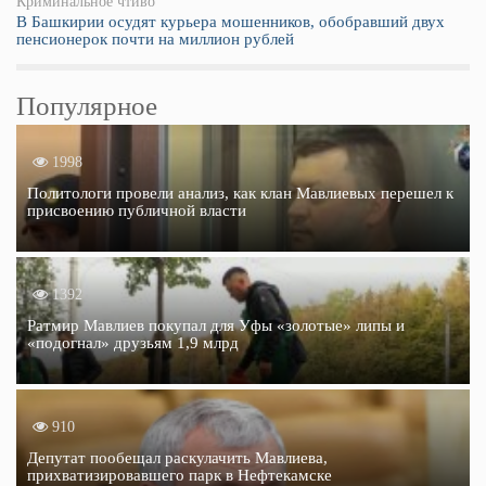
Криминальное чтиво
В Башкирии осудят курьера мошенников, обобравший двух
пенсионерок почти на миллион рублей
Популярное
1998
Политологи провели анализ, как клан Мавлиевых перешел к
присвоению публичной власти
1392
Ратмир Мавлиев покупал для Уфы «золотые» липы и
«подогнал» друзьям 1,9 млрд
910
Депутат пообещал раскулачить Мавлиева,
прихватизировавшего парк в Нефтекамске