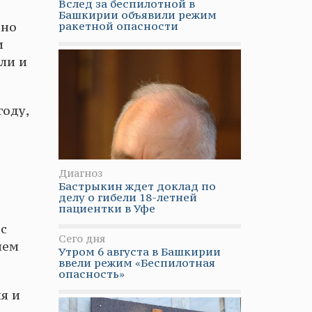
Вслед за беспилотной в
Башкирии объявили режим
ракетной опасности
 но
и
ли и
году,
Диагноз
Бастрыкин ждет доклад по
делу о гибели 18-летней
пациентки в Уфе
 с
Сего дня
яем
Утром 6 августа в Башкирии
ввели режим «Беспилотная
опасность»
я и