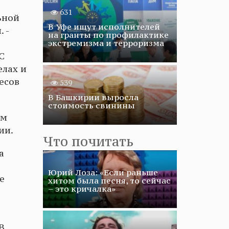
631
ьной
В Уфе ищут исполнителей
 -
на гранты по профилактике
экстремизма и терроризма
С
елах и
есов
539
В Башкирии выросла
стоимость свинины
ем
ии.
Что почитать
а
Юрий Лоза: «Если раньше
е
хитом была песня, то сейчас
– это кричалка»
В