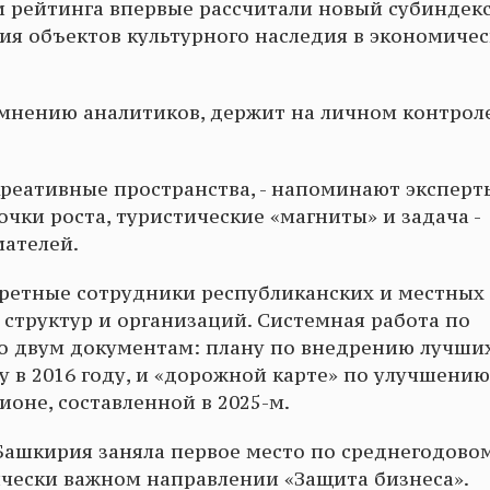
ли рейтинга впервые рассчитали новый субиндек
ия объектов культурного наследия в экономиче
 мнению аналитиков, держит на личном контрол
креативные пространства, - напоминают эксперты
чки роста, туристические «магниты» и задача -
ателей.
кретные сотрудники республиканских и местных
 структур и организаций. Системная работа по
о двум документам: плану по внедрению лучши
 в 2016 году, и «дорожной карте» по улучшению
оне, составленной в 2025-м.
 Башкирия заняла первое место по среднегодово
тически важном направлении «Защита бизнеса».