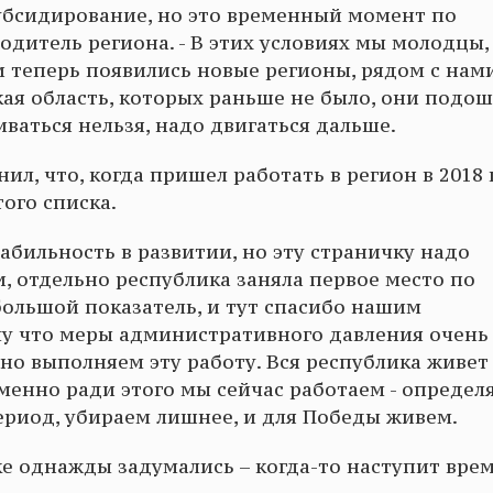
убсидирование, но это временный момент по
дитель региона. - В этих условиях мы молодцы,
и теперь появились новые регионы, рядом с нам
кая область, которых раньше не было, они подош
ваться нельзя, надо двигаться дальше.
л, что, когда пришел работать в регион в 2018 
того списка.
абильность в развитии, но эту страничку надо
ти, отдельно республика заняла первое место по
ольшой показатель, и тут спасибо нашим
у что меры административного давления очень
но выполняем эту работу. Вся республика живет
именно ради этого мы сейчас работаем - определ
риод, убираем лишнее, и для Победы живем.
ке однажды задумались – когда-то наступит врем