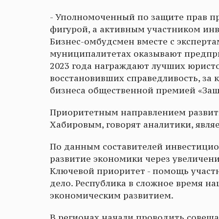
- Уполномоченный по защите прав п
фигурой, а активным участником инв
Бизнес-омбудсмен вместе с экспер
муниципалитетах оказывают предпр
2023 года награждают лучших юристо
восстановивших справедливость, за 
бизнеса общественной премией «Защ
Приоритетным направлением развит
Хабировым, говорят аналитики, явля
По данным составителей инвестицион
развитие экономики через увеличени
Ключевой приоритет - помощь участ
дело. Республика в сложное время н
экономическим развитием.
В регионах начали проводить совеща