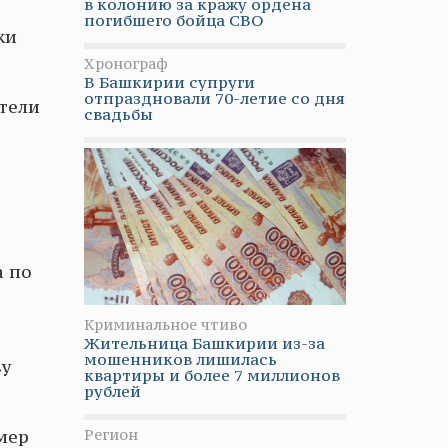
в колонию за кражу ордена
погибшего бойца СВО
ки
Хронограф
В Башкирии супруги
отпраздновали 70-летие со дня
ители
свадьбы
а по
Криминальное чтиво
Жительница Башкирии из-за
мошенников лишилась
зу
квартиры и более 7 миллионов
рублей
Регион
 мер