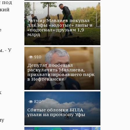
с под
ский
1389
Ратмир Мавлиев покупал
для Уфы «золотые» липы и
«подогнал» друзьям 1,9
е
млрд
. - У
910
Депутат пообещал
раскулачить Мавлиева,
прихватизировавшего парк
в Нефтекамске
х
820
Сбитые обломки БПЛА
упали на промзону Уфы
му