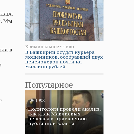
глава
и. Мы
Криминальное чтиво
шла в
В Башкирии осудят курьера
мошенников, обобравший двух
пенсионерок почти на
о
миллион рублей
Популярное
г
1998
Политологи провели анализ,
как клан Мавлиевых
перешел к присвоению
публичной власти