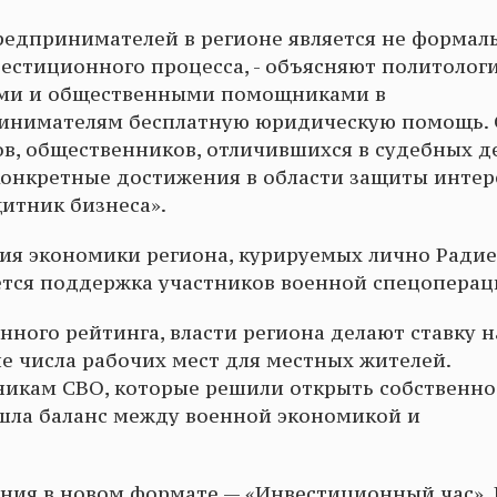
редпринимателей в регионе является не формал
естиционного процесса, - объясняют политологи.
тами и общественными помощниками в
инимателям бесплатную юридическую помощь. 
в, общественников, отличившихся в судебных д
конкретные достижения в области защиты интер
итник бизнеса».
ия экономики региона, курируемых лично Ради
ется поддержка участников военной спецоперац
ного рейтинга, власти региона делают ставку н
е числа рабочих мест для местных жителей.
никам СВО, которые решили открыть собственно
ашла баланс между военной экономикой и
ния в новом формате — «Инвестиционный час». 