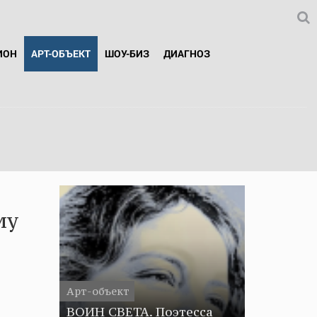
ИОН
АРТ-ОБЪЕКТ
ШОУ-БИЗ
ДИАГНОЗ
му
Арт-объект
ВОИН СВЕТА. Поэтесса