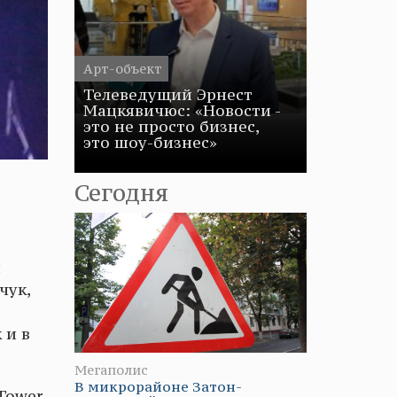
Арт-объект
Телеведущий Эрнест
Мацкявичюс: «Новости -
это не просто бизнес,
это шоу-бизнес»
Сегодня
я
чук,
 и в
Мегаполис
В микрорайоне Затон-
Tower