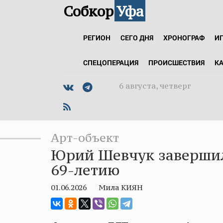
Собкор
Уфа
РЕГИОН
СЕГО ДНЯ
ХРОНОГРАФ
И
СПЕЦОПЕРАЦИЯ
ПРОИСШЕСТВИЯ
К
6 августа, четверг
Арт-объект
Юрий Шевчук завершил 
69-летию
01.06.2026
Мила КИЯН