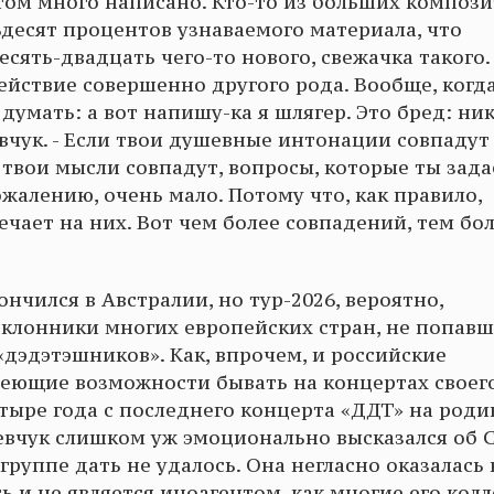
этом много написано. Кто-то из больших композ
ьдесят процентов узнаваемого материала, что
есять-двадцать чего-то нового, свежачка такого.
 действие совершенно другого рода. Вообще, когд
умать: а вот напишу-ка я шлягер. Это бред: ни
вчук. - Если твои душевные интонации совпадут
твои мысли совпадут, вопросы, которые ты зад
ожалению, очень мало. Потому что, как правило,
ечает на них. Вот чем более совпадений, тем бо
нчился в Австралии, но тур-2026, вероятно,
клонники многих европейских стран, не попавш
«дэдэтэшников». Как, впрочем, и российские
меющие возможности бывать на концертах своег
тыре года с последнего концерта «ДДТ» на роди
Шевчук слишком уж эмоционально высказался об 
группе дать не удалось. Она негласно оказалась 
ь и не является иноагентом, как многие его колл