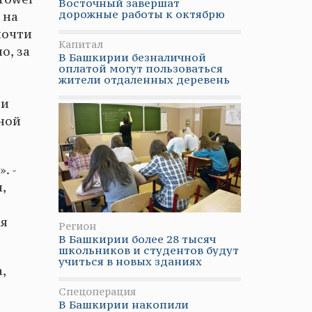
Восточный завершат
дорожные работы к октябрю
 на
почти
Капитал
о, за
В Башкирии безналичной
оплатой могут пользоваться
жители отдаленных деревень
 и
ной
. -
,
ля
Регион
В Башкирии более 28 тысяч
школьников и студентов будут
учиться в новых зданиях
,
Спецоперация
В Башкирии накопили