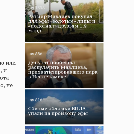
1358
Ратмир Мавлиев покупал
для Уфы «золотые» липы и
«подогнал» друзьям 1,9
млрд
886
Депутат пообещал
ью или
раскулачить Мавлиева,
, и
прихватизировавшего парк
в Нефтекамске
нота
о, не
816
Сбитые обломки БПЛА
упали на промзону Уфы