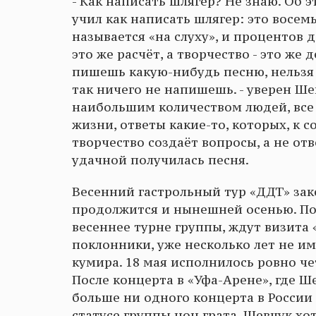
- Как написать шлягер? Не знаю. Об 
учил как написать шлягер: это восем
называется «на слуху», и процентов д
это же расчёт, а творчество - это же
пишешь какую-нибудь песню, нельзя д
так ничего не напишешь. - уверен Ше
наибольшим количеством людей, все 
жизни, ответы какие-то, которых, к с
творчество создаёт вопросы, а не отв
удачной получилась песня.
Весенний гастрольный тур «ДДТ» зако
продолжится и нынешней осенью. По
весеннее турне группы, ждут визита 
поклонники, уже несколько лет не и
кумира. 18 мая исполнилось ровно че
После концерта в «Уфа-Арене», где 
больше ни одного концерта в России 
статусе группы нон грата. Шевчук хот