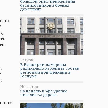
большой опыт применения
беспилотников в боевых
действиях
, но
?
о,
ить
йти
Регион
В Башкирии намерены
,
радикально изменить состав
региональной фракции в
с
Госдуме
,
Нон-стоп
За неделю в Уфе ураган
повалил 32 дерева
новном