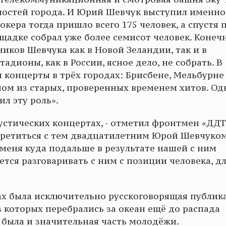
ностей города. И Юрий Шевчук выступил именно
окера тогда пришло всего 175 человек, а спустя 
щадке собрал уже более семисот человек. Конечн
ков Шевчука как в Новой Зеландии, так и в
адионы, как в России, ясное дело, не собрать. В
 концерты в трёх городах: Брисбене, Мельбурне
ном из старых, проверенных временем хитов. Од
ил эту роль».
кустических концертах, - отметил фронтмен «ДДТ»
третиться с тем двадцатилетним Юрой Шевчуком
 меня куда подальше в результате нашей с ним
ется разговаривать с ним с позиции человека, д
тах была исключительно русскоговорящая публика
 которых перебрались за океан ещё до распада
 была и значительная часть молодёжи.