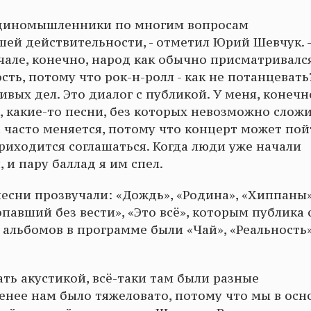
, единомышленники по многим вопросам
ей действительности, - отметил Юрий Шевчук. -
чале, конечно, народ как обычно присматривался
ть, потому что рок-н-ролл - как не потанцевать
вых дел. Это диалог с публикой. У меня, конечн
, какие-то песни, без которых невозможно слож
а часто меняется, потому что концерт может по
риходится соглашаться. Когда люди уже начали
 и пару баллад я им спел.
есни прозвучали: «Дождь», «Родина», «Хиппаны»
опавший без вести», «Это всё», которым публика 
 альбомов в программе были «Чай», «Реальность»
ать акустикой, всё-таки там были разные
енее нам было тяжеловато, потому что мы в ос