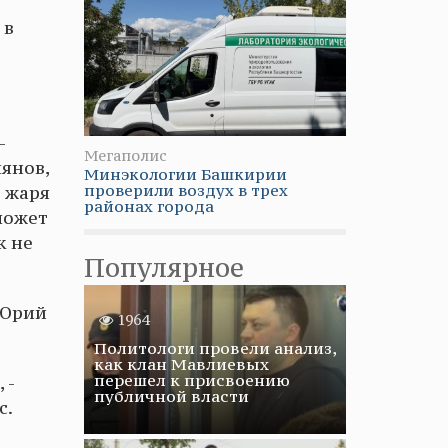
 в
-
Мегаполис
янов,
Минэкологии Башкирии
проверили воздух в трех
, жаря
районах города
 может
к не
Популярное
 Юрий
1964
Политологи провели анализ,
как клан Мавлиевых
перешел к присвоению
 -
публичной власти
с.