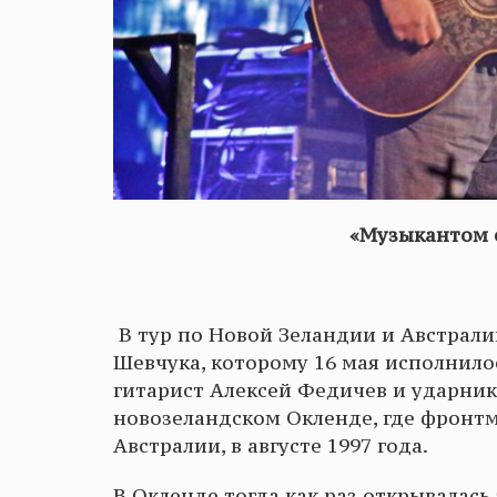
«Музыкантом с
В тур по Новой Зеландии и Австрал
Шевчука, которому 16 мая исполнилось
гитарист Алексей Федичев и ударник
новозеландском Окленде, где фронтме
Австралии, в августе 1997 года.
В Окленде тогда как раз открывалас