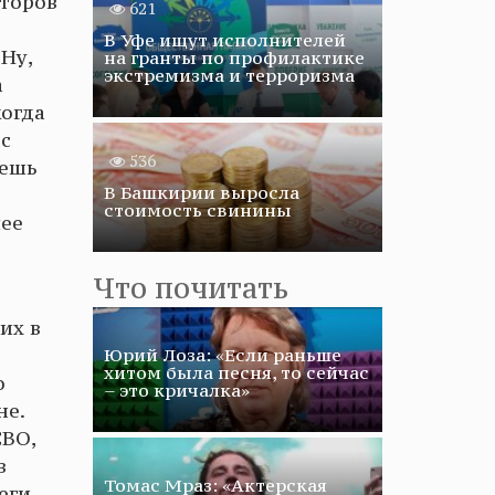
иторов
621
В Уфе ищут исполнителей
 Ну,
на гранты по профилактике
экстремизма и терроризма
а
когда
 с
536
аешь
В Башкирии выросла
стоимость свинины
лее
Что почитать
их в
Юрий Лоза: «Если раньше
хитом была песня, то сейчас
о
– это кричалка»
не.
СВО,
в
Томас Мраз: «Актерская
еги-