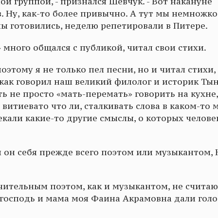
й группой, - признался Шевчук. - Вот накануне
. Ну, как-то более привычно. А тут мы немножко
мы готовились, неделю репетировали в Питере.
много общался с публикой, читал свои стихи.
поэтому я не только пел песни, но и читал стихи, 
 как говорил наш великий филолог и историк Тын
ть не просто «мать-перемать» говорить на кухне
 витиевато что ли, сталкивать слова в каком-то
кали какие-то другие смыслы, о которых челове
ли он себя прежде всего поэтом или музыкантом,
ачительным поэтом, как и музыкантом, не считаю,
 господь и мама моя Фаина Акрамовна дали голо