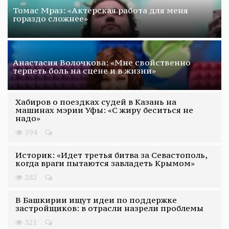
Томас Мраз: «Актерская работа для меня
гораздо сложнее»
Анастасия Волочкова: «Мне свойственно
терпеть боль на сцене и в жизни»
Хабиров о поездках судей в Казань на
машинах мэрии Уфы: «С жиру беситься не
надо»
394
Историк: «Идет третья битва за Севастополь,
когда враги пытаются завладеть Крымом»
285
В Башкирии ищут идеи по поддержке
застройщиков: в отрасли назрели проблемы
321