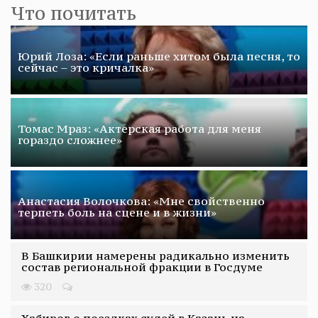
Что почитать
Юрий Лоза: «Если раньше хитом была песня, то
сейчас – это кричалка»
Томас Мраз: «Актерская работа для меня
гораздо сложнее»
Анастасия Волочкова: «Мне свойственно
терпеть боль на сцене и в жизни»
В Башкирии намерены радикально изменить
состав региональной фракции в Госдуме
320
Хабиров о поездках судей в Казань на