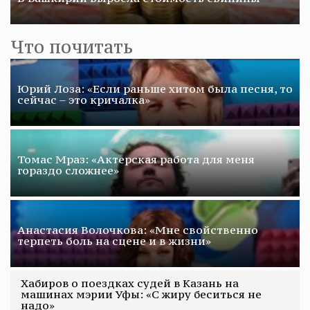
Что почитать
Юрий Лоза: «Если раньше хитом была песня, то
сейчас – это кричалка»
Томас Мраз: «Актерская работа для меня
гораздо сложнее»
Анастасия Волочкова: «Мне свойственно
терпеть боль на сцене и в жизни»
Хабиров о поездках судей в Казань на
машинах мэрии Уфы: «С жиру беситься не
надо»