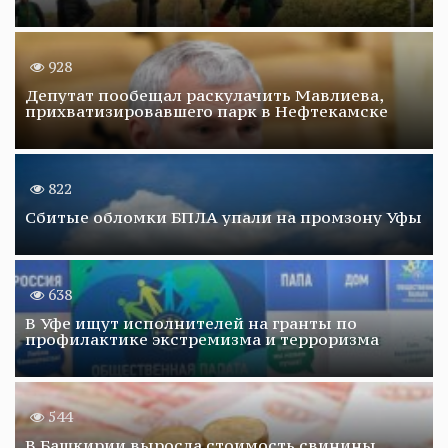
928
Депутат пообещал раскулачить Мавлиева,
прихватизировавшего парк в Нефтекамске
822
Сбитые обломки БПЛА упали на промзону Уфы
638
В Уфе ищут исполнителей на гранты по
профилактике экстремизма и терроризма
544
В Башкирии выросла стоимость свинины