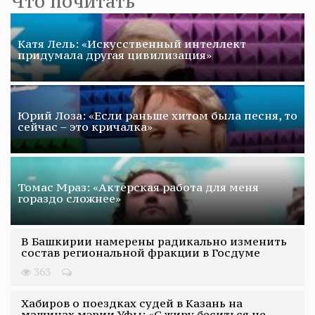
Что почитать
Катя Лель: «Искусственный интеллект
придумала другая цивилизация»
Юрий Лоза: «Если раньше хитом была песня, то
сейчас – это кричалка»
Томас Мраз: «Актерская работа для меня
гораздо сложнее»
В Башкирии намерены радикально изменить
состав региональной фракции в Госдуме
363
Хабиров о поездках судей в Казань на
машинах мэрии Уфы: «С жиру беситься не