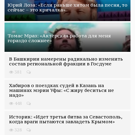
Юрий Лоза: «Если раньше хитом была песня, то
сейчас – это кричалка»
Томас Мраз: «Актерская работа для меня
гораздо сложнее»
В Башкирии намерены радикально изменить
состав региональной фракции в Госдуме
381
Хабиров о поездках судей в Казань на
машинах мэрии Уфы: «С жиру беситься не
надо»
448
Историк: «Идет третья битва за Севастополь,
когда враги пытаются завладеть Крымом»
328