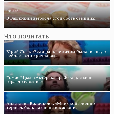
556
В Башкирии выросла стоимость свинины
Что почитать
Юрий Лоза: «Если раньше хитом была песня, то
сейчас – это кричалка»
Томас Мраз: «Актерская работа для меня
гораздо сложнее»
Анастасия Волочкова: «Мне свойственно
терпеть боль на сцене и в жизни»