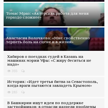
Томас Мраз: «Актерская работа для меня
гораздо сложнее»
Анастасия Волочкова: «Мне свойственно
терпеть боль на сцене и в жизни»
Хабиров о поездках судей в Казань на
машинах мэрии Уфы: «С жиру беситься не
надо»
393
Историк: «Идет третья битва за Севастополь,
когда враги пытаются завладеть Крымом»
285
В Башкирии ищут идеи по поддержке
застройщиков: в отрасли назрели проблемы