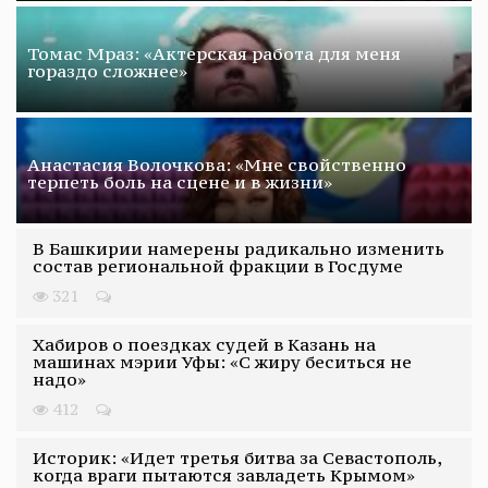
Томас Мраз: «Актерская работа для меня
гораздо сложнее»
Анастасия Волочкова: «Мне свойственно
терпеть боль на сцене и в жизни»
В Башкирии намерены радикально изменить
состав региональной фракции в Госдуме
321
Хабиров о поездках судей в Казань на
машинах мэрии Уфы: «С жиру беситься не
надо»
412
Историк: «Идет третья битва за Севастополь,
когда враги пытаются завладеть Крымом»