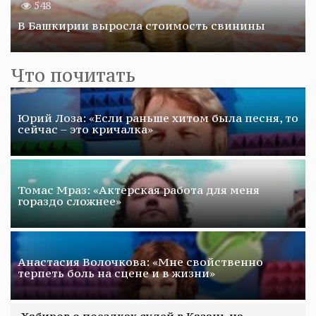
548
В Башкирии выросла стоимость свинины
Что почитать
Юрий Лоза: «Если раньше хитом была песня, то
сейчас – это кричалка»
Томас Мраз: «Актерская работа для меня
гораздо сложнее»
Анастасия Волочкова: «Мне свойственно
терпеть боль на сцене и в жизни»
Хабиров о поездках судей в Казань на