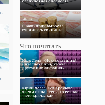
беспилотная опасность
ые
580
В Башкирии выросла
стоимость свинины
Что почитать
Катя Лель: «Искусственный
интеллект придумала
другая цивилизация»
о
Юрий Лоза: «Если раньше
хитом была песня, то сейчас
– это кричалка»