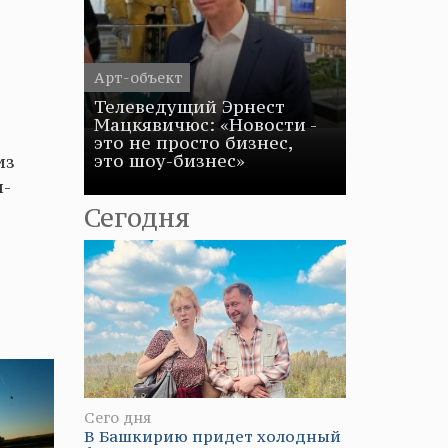
Арт-объект
Телеведущий Эрнест
Мацкявичюс: «Новости -
это не просто бизнес,
это шоу-бизнес»
из
н-
Сегодня
Сего дня
В Башкирию придет холодный