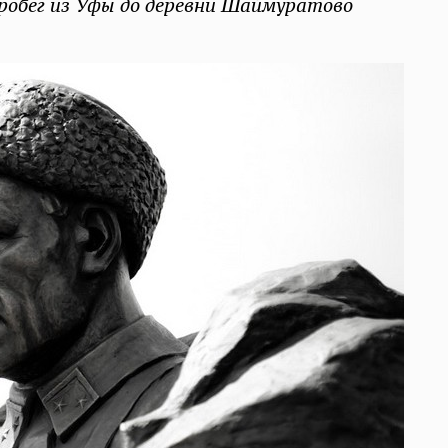
робег из Уфы до деревни Шаймуратово