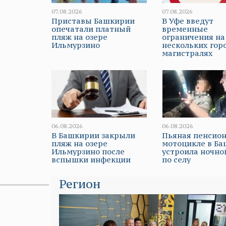
07.08.2026
07.08.2026
Приставы Башкирии
В Уфе введут
опечатали платный
временные
пляж на озере
ограничения на
Ильмурзино
нескольких гор
магистралях
06.08.2026
06.08.2026
В Башкирии закрыли
Пьяная пенсион
пляж на озере
мотоцикле в Б
Ильмурзино после
устроила ночно
вспышки инфекции
по селу
Регион