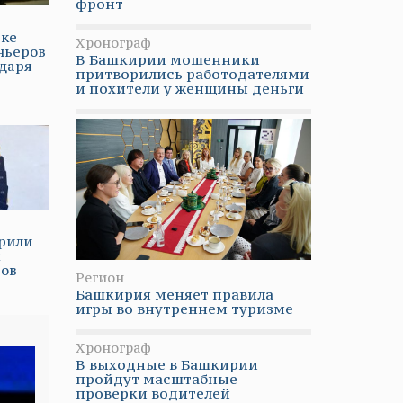
фронт
рке
Хронограф
ньеров
В Башкирии мошенники
даря
притворились работодателями
и похители у женщины деньги
рили
х
тов
Регион
Башкирия меняет правила
игры во внутреннем туризме
Хронограф
В выходные в Башкирии
пройдут масштабные
проверки водителей