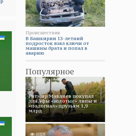
ор
Происшествия
В Башкирии 13-летний
подросток взял ключи от
машины брата и попал в
аварию
Популярное
1526
Ратмир Мавлиев покупал
для Уфы «золотые» липы и
«подогнал» друзьям 1,9
млрд
1028