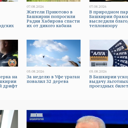
07.08.2026
07.08.2026
Жители Приютово в
В природном па
Башкирии попросили
Башкирии брако
Радия Хабирова спасти
выследили благо
одских
их от дикого кабана
тепловизору
05.08.2026
05.08.2026
ерка на
За неделю в Уфе ураган
В Башкирии уско
ашкирии
повалил 32 дерева
выдачу льготны
й дрифт
проездных биле