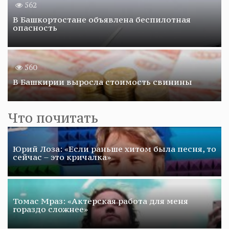
562
В Башкортостане объявлена беспилотная
опасность
560
В Башкирии выросла стоимость свинины
Что почитать
Юрий Лоза: «Если раньше хитом была песня, то
сейчас – это кричалка»
Томас Мраз: «Актерская работа для меня
гораздо сложнее»