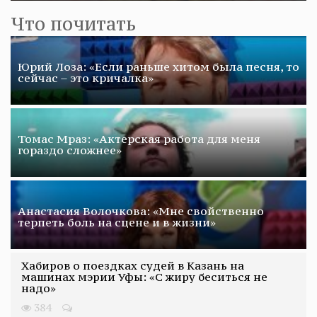
Что почитать
Юрий Лоза: «Если раньше хитом была песня, то
сейчас – это кричалка»
Томас Мраз: «Актерская работа для меня
гораздо сложнее»
Анастасия Волочкова: «Мне свойственно
терпеть боль на сцене и в жизни»
Хабиров о поездках судей в Казань на
машинах мэрии Уфы: «С жиру беситься не
надо»
384