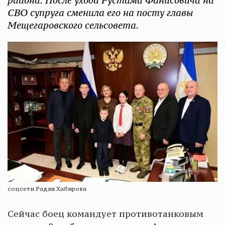
района. После ухода Рустама Фанисовича на
СВО супруга сменила его на посту главы
Мещегаровского сельсовета.
соцсети Радия Хабирова
Сейчас боец командует противотанковым