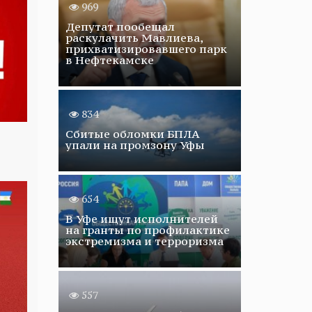
969
Депутат пообещал
раскулачить Мавлиева,
прихватизировавшего парк
в Нефтекамске
834
Сбитые обломки БПЛА
упали на промзону Уфы
654
В Уфе ищут исполнителей
на гранты по профилактике
экстремизма и терроризма
557