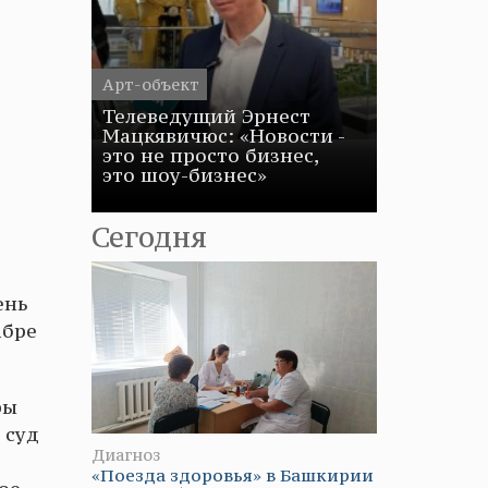
Арт-объект
Телеведущий Эрнест
Мацкявичюс: «Новости -
это не просто бизнес,
это шоу-бизнес»
Сегодня
ень
абре
ры
 суд
Диагноз
«Поезда здоровья» в Башкирии