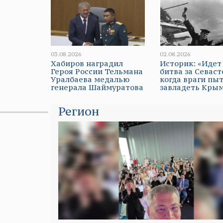
03.08.2026
02.08.2026
Хабиров наградил
Историк: «Идет
Героя России Тельмана
битва за Севаст
Уралбаева медалью
когда враги пы
генерала Шаймуратова
завладеть Кры
Регион