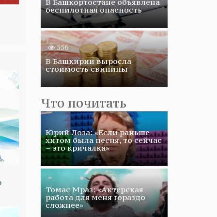
В Башкортостане объявлена
беспилотная опасность
556
В Башкирии выросла
стоимость свинины
Что почитать
Юрий Лоза: «Если раньше
хитом была песня, то сейчас
– это кричалка»
о
Томас Мраз: «Актерская
работа для меня гораздо
сложнее»