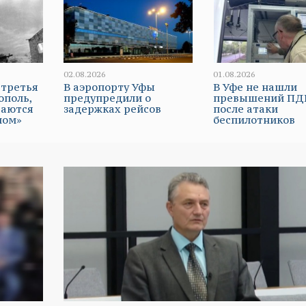
02.08.2026
01.08.2026
 третья
В аэропорту Уфы
В Уфе не нашли
ополь,
предупредили о
превышений ПД
таются
задержках рейсов
после атаки
мом»
беспилотников