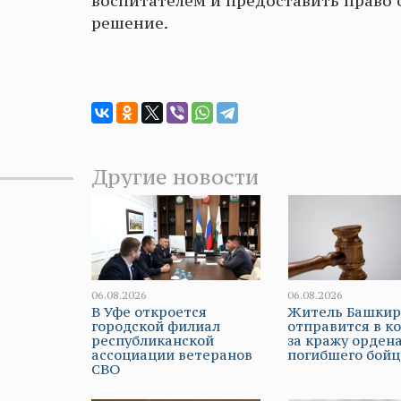
воспитателем и предоставить право
решение.
Другие новости
06.08.2026
06.08.2026
В Уфе откроется
Житель Башки
городской филиал
отправится в к
республиканской
за кражу орден
ассоциации ветеранов
погибшего бойц
СВО