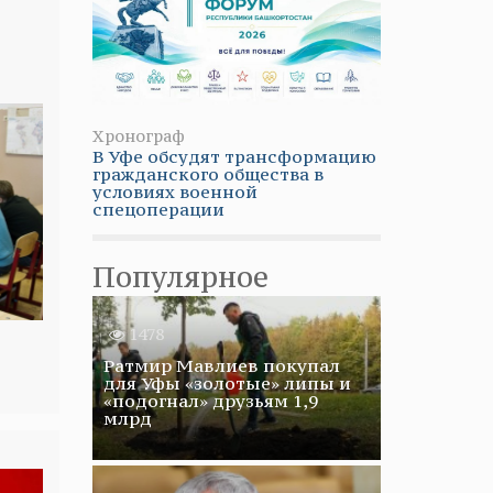
Хронограф
В Уфе обсудят трансформацию
гражданского общества в
условиях военной
спецоперации
Популярное
1478
Ратмир Мавлиев покупал
для Уфы «золотые» липы и
«подогнал» друзьям 1,9
млрд