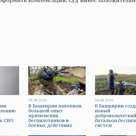
 оформить компенсации. Суд вынес положительн
05.08.2026
04.08.2026
рии
В Башкирии накопили
В Башкирии созд
олонию
большой опыт
новый
а
применения
добровольчески
а СВО
беспилотников в
батальон беспи
боевых действиях
систем