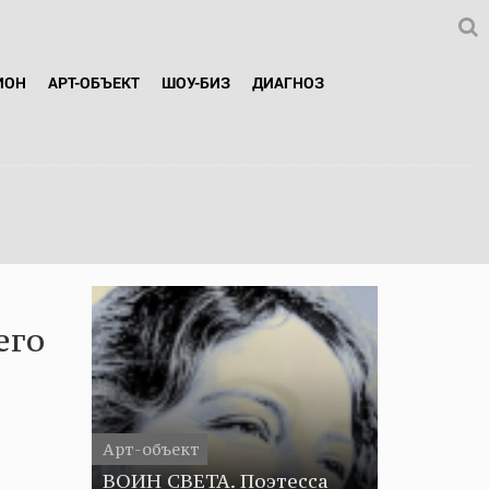
ИОН
АРТ-ОБЪЕКТ
ШОУ-БИЗ
ДИАГНОЗ
его
Арт-объект
ВОИН СВЕТА. Поэтесса