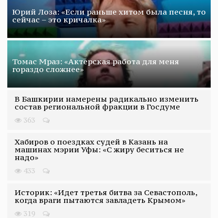
Юрий Лоза: «Если раньше хитом была песня, то
сейчас – это кричалка»
Томас Мраз: «Актерская работа для меня
гораздо сложнее»
В Башкирии намерены радикально изменить
состав региональной фракции в Госдуме
363
Хабиров о поездках судей в Казань на
машинах мэрии Уфы: «С жиру беситься не
надо»
433
Историк: «Идет третья битва за Севастополь,
когда враги пытаются завладеть Крымом»
319