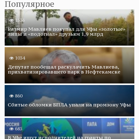
Популярное
1536
Ратмир Мавлиев покупал для Уфы «золотые»
липы и «подогнал» друзьям 1,9 млрд
1034
Депутат пообещал раскулачить Мавлиева,
прихватизировавшего парк в Нефтекамске
860
Сбитые обломки БПЛА упали на промзону Уфы
685
В Уфе ищут исполнителей на гранты по