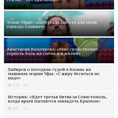
Томас Мраз: «Актерская работа для меня
гораздо сложнее»
Анастасия Волочкова: «Мне свойственно
терпеть боль на сцене и в жизни»
Хабиров о поездках судей в Казань на
машинах мэрии Уфы: «С жиру беситься не
надо»
378
Историк: «Идет третья битва за Севастополь,
когда враги пытаются завладеть Крымом»
265