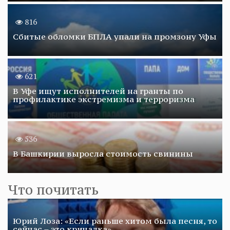
816
Сбитые обломки БПЛА упали на промзону Уфы
621
В Уфе ищут исполнителей на гранты по
профилактике экстремизма и терроризма
536
В Башкирии выросла стоимость свинины
Что почитать
Юрий Лоза: «Если раньше хитом была песня, то
сейчас – это кричалка»