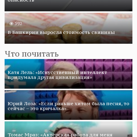
592
В Башкирии выросла стоимость свинины
Что почитать
Катя Лель: «Искусственный интеллект
придумала другая цивилизация»
Юрий Лоза: «Если раньше хитом была песня, то
сейчас – это кричалка»
Томас Мраз: «Актерская работа для меня