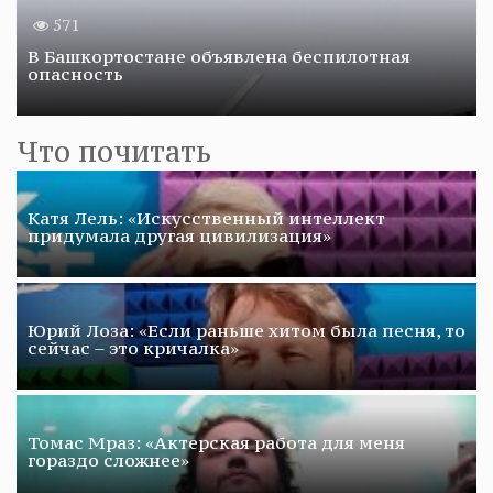
571
В Башкортостане объявлена беспилотная
опасность
Что почитать
Катя Лель: «Искусственный интеллект
придумала другая цивилизация»
Юрий Лоза: «Если раньше хитом была песня, то
сейчас – это кричалка»
Томас Мраз: «Актерская работа для меня
гораздо сложнее»