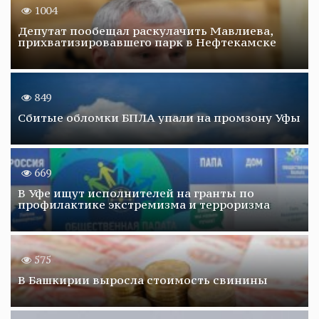
1004
Депутат пообещал раскулачить Мавлиева,
прихватизировавшего парк в Нефтекамске
849
Сбитые обломки БПЛА упали на промзону Уфы
669
В Уфе ищут исполнителей на гранты по
профилактике экстремизма и терроризма
575
В Башкирии выросла стоимость свинины