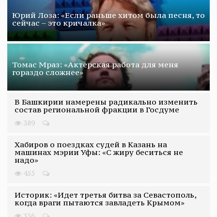
Юрий Лоза: «Если раньше хитом была песня, то
сейчас – это кричалка»
Томас Мраз: «Актерская работа для меня
гораздо сложнее»
В Башкирии намерены радикально изменить
состав региональной фракции в Госдуме
389
Хабиров о поездках судей в Казань на
машинах мэрии Уфы: «С жиру беситься не
надо»
455
Историк: «Идет третья битва за Севастополь,
когда враги пытаются завладеть Крымом»
336