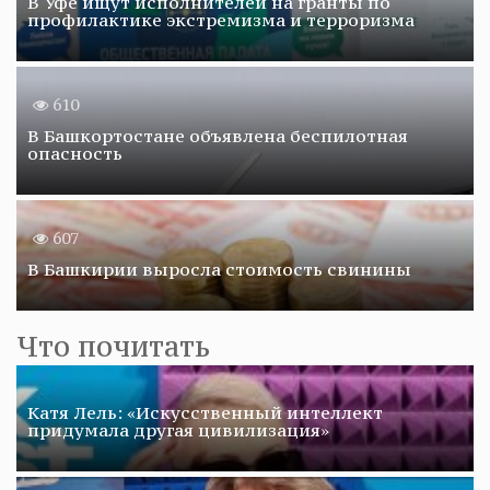
В Уфе ищут исполнителей на гранты по
профилактике экстремизма и терроризма
610
В Башкортостане объявлена беспилотная
опасность
607
В Башкирии выросла стоимость свинины
Что почитать
Катя Лель: «Искусственный интеллект
придумала другая цивилизация»