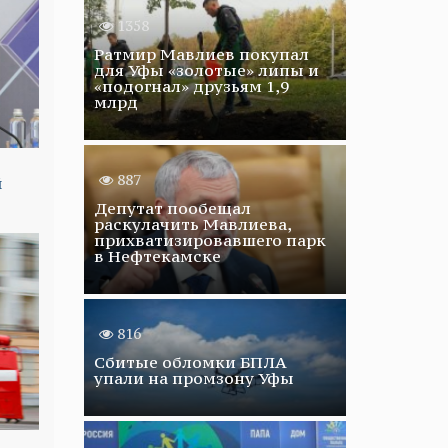
1358
Ратмир Мавлиев покупал
для Уфы «золотые» липы и
«подогнал» друзьям 1,9
млрд
887
й
Депутат пообещал
раскулачить Мавлиева,
прихватизировавшего парк
в Нефтекамске
816
Сбитые обломки БПЛА
упали на промзону Уфы