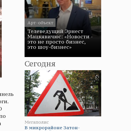
Арт-объект
Телеведущий Эрнест
Мацкявичюс: «Новости -
это не просто бизнес,
это шоу-бизнес»
Сегодня
ннель
оги.
О
 по
Мегаполис
а
В микрорайоне Затон-