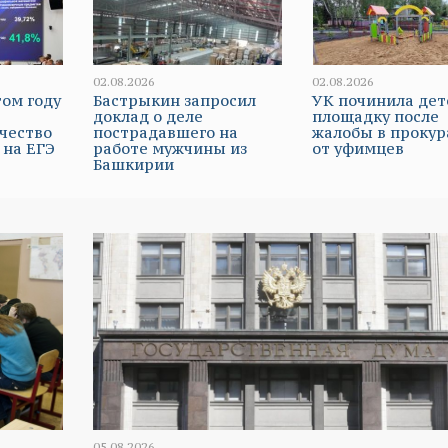
02.08.2026
02.08.2026
том году
Бастрыкин запросил
УК починила дет
доклад о деле
площадку после
чество
пострадавшего на
жалобы в прокур
 на ЕГЭ
работе мужчины из
от уфимцев
Башкирии
05.08.2026