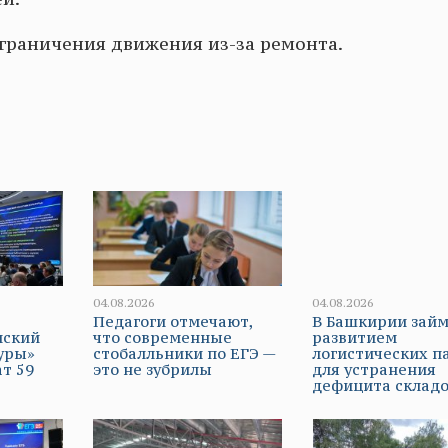
граничения движения из-за ремонта.
04.08.2026
04.08.2026
Педагоги отмечают,
В Башкирии займ
мский
что современные
развитием
уры»
стобалльники по ЕГЭ —
логистических п
т 59
это не зубрилы
для устранения
дефицита склад