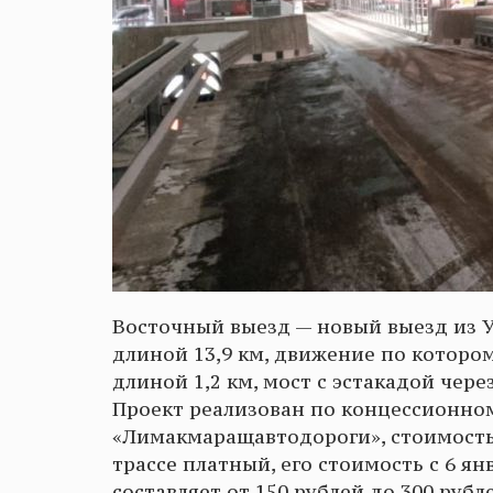
Восточный выезд — новый выезд из У
длиной 13,9 км, движение по котором
длиной 1,2 км, мост с эстакадой чере
Проект реализован по концессионно
«Лимакмаращавтодороги», стоимость 
трассе платный, его стоимость с 6 я
составляет от 150 рублей до 300 рубл