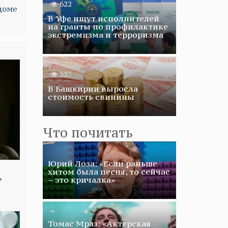
622
доме
В Уфе ищут исполнителей
на гранты по профилактике
экстремизма и терроризма
537
В Башкирии выросла
стоимость свинины
Что почитать
Юрий Лоза: «Если раньше
хитом была песня, то сейчас
ь
– это кричалка»
Томас Мраз: «Актерская