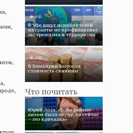
ка,
645
В Уфе ищут исполнителей
ами,
на гранты по профилактике
экстремизма и терроризма
548
нгов,
В Башкирии выросла
стоимость свинины
а,
Что почитать
ироде,
Юрий Лоза: «Если раньше
хитом была песня, то сейчас
– это кричалка»
ктуру,