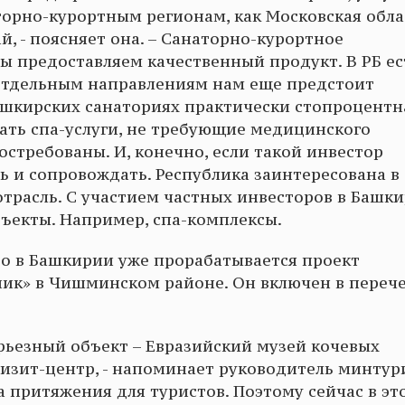
орно-курортным регионам, как Московская обла
, - поясняет она. – Санаторно-курортное
мы предоставляем качественный продукт. В РБ ес
о отдельным направлениям нам еще предстоит
башкирских санаториях практически стопроцентн
ать спа-услуги, не требующие медицинского
остребованы. И, конечно, если такой инвестор
ь и сопровождать. Республика заинтересована в
трасль. С участием частных инвесторов в Башк
ъекты. Например, спа-комплексы.
то в Башкирии уже прорабатывается проект
ник» в Чишминском районе. Он включен в переч
рьезный объект – Евразийский музей кочевых
визит-центр, - напоминает руководитель минтур
ка притяжения для туристов. Поэтому сейчас в эт