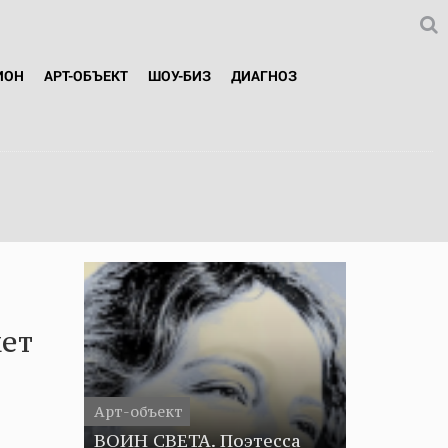
ИОН
АРТ-ОБЪЕКТ
ШОУ-БИЗ
ДИАГНОЗ
жет
Арт-объект
ВОИН СВЕТА. Поэтесса