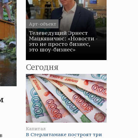
Арт-объект
Телеведущий Эрнест
Мацкявичюс: «Новости -
это не просто бизнес,
это шоу-бизнес»
Сегодня
м
Капитал
В Стерлитамаке построят три
в