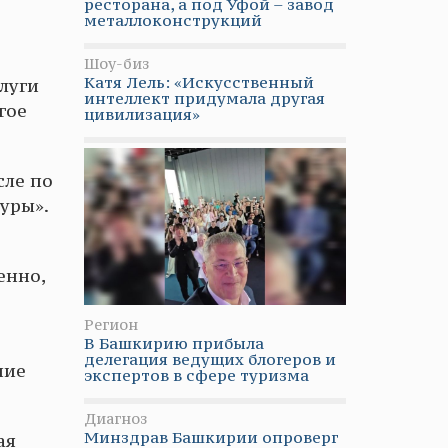
ресторана, а под Уфой – завод
металлоконструкций
Шоу-биз
Катя Лель: «Искусственный
луги
интеллект придумала другая
гое
цивилизация»
сле по
туры».
енно,
Регион
В Башкирию прибыла
делегация ведущих блогеров и
ние
экспертов в сфере туризма
Диагноз
Минздрав Башкирии опроверг
ая