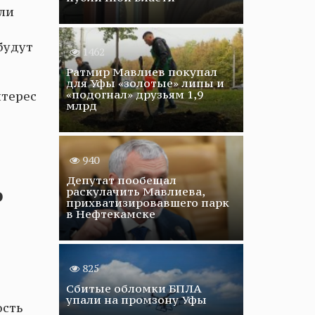
ли
будут
1462
Ратмир Мавлиев покупал
для Уфы «золотые» липы и
«подогнал» друзьям 1,9
нтерес
млрд
940
Депутат пообещал
раскулачить Мавлиева,
о
прихватизировавшего парк
в Нефтекамске
825
Сбитые обломки БПЛА
упали на промзону Уфы
ость