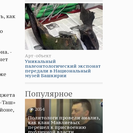
ь, как
о
а. -
Арт-объект
чет
Уникальный
палеонтологический экспонат
передали в Национальный
кже
музей Башкирии
Популярное
юджета
н-Таш»
2034
йоне,
Политологи провели анализ,
как клан Мавлиевых
перешел к присвоению
публичной власти