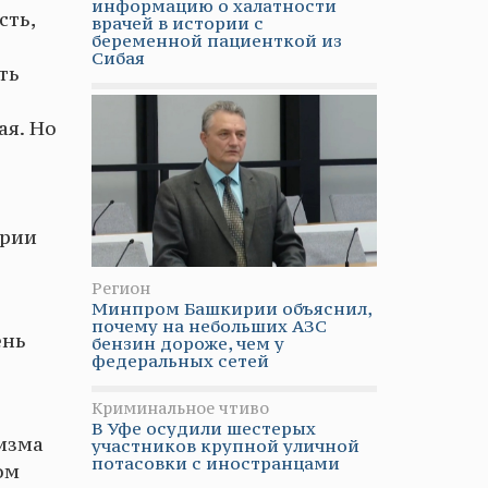
информацию о халатности
сть,
врачей в истории с
беременной пациенткой из
Сибая
ть
ая. Но
ирии
Регион
Минпром Башкирии объяснил,
почему на небольших АЗС
ень
бензин дороже, чем у
федеральных сетей
Криминальное чтиво
В Уфе осудили шестерых
изма
участников крупной уличной
потасовки с иностранцами
ом