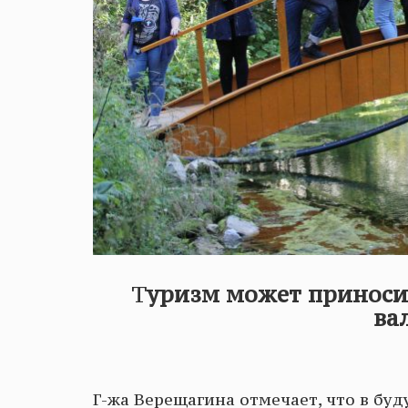
Т
уризм может приноси
ва
Г-жа Верещагина отмечает, что в бу