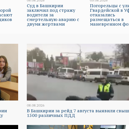
06.08.2026
05.08.2026
Суд в Башкирии
Погорельцы с ул
торой
заключил под стражу
Гвардейской в У
асают
водителя за
отказались
щиков
смертельную аварию с
размещаться в
двумя жертвами
маневренном фо
08.08.2026
рии
В Башкирии за рейд 7 августа выявили свы
ду
1500 различных ПДД