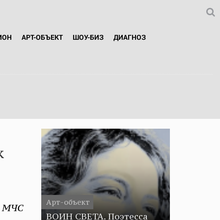
ИОН
АРТ-ОБЪЕКТ
ШОУ-БИЗ
ДИАГНОЗ
к
Арт-объект
т МЧС
ВОИН СВЕТА. Поэтесса