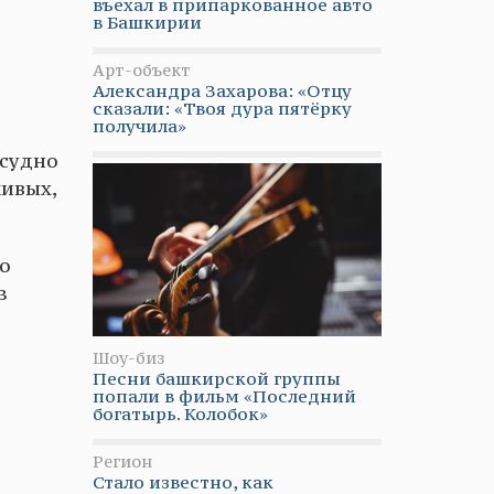
въехал в припаркованное авто
в Башкирии
Арт-объект
Александра Захарова: «Отцу
сказали: «Твоя дура пятёрку
получила»
 судно
живых,
о
з
Шоу-биз
Песни башкирской группы
попали в фильм «Последний
богатырь. Колобок»
Регион
Стало известно, как