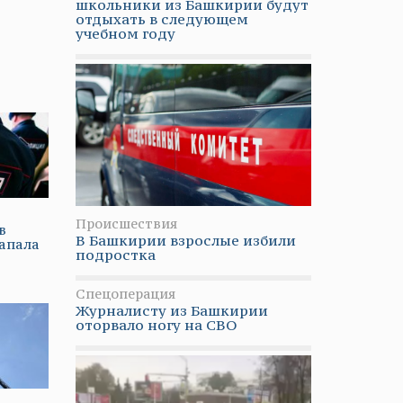
школьники из Башкирии будут
отдыхать в следующем
учебном году
Происшествия
в
В Башкирии взрослые избили
напала
подростка
Спецоперация
Журналисту из Башкирии
оторвало ногу на СВО