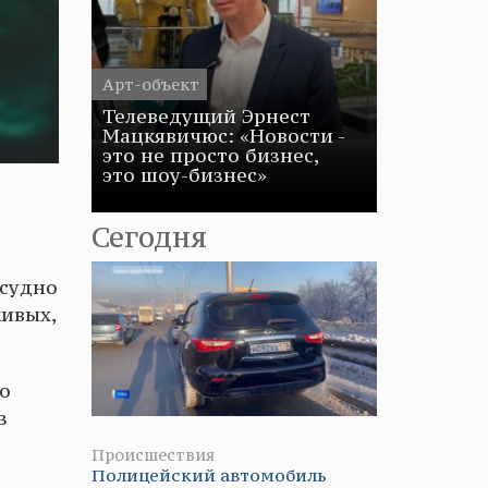
Арт-объект
Телеведущий Эрнест
Мацкявичюс: «Новости -
это не просто бизнес,
это шоу-бизнес»
Сегодня
 судно
живых,
о
з
Происшествия
Полицейский автомобиль