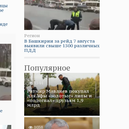
ицы
фе
нде
Регион
В Башкирии за рейд 7 августа
выявили свыше 1500 различных
ПДД
Популярное
1544
Ратмир Мавлиев покупал
для Уфы «золотые» липы и
«подогнал» друзьям 1,9
млрд
ше
1038