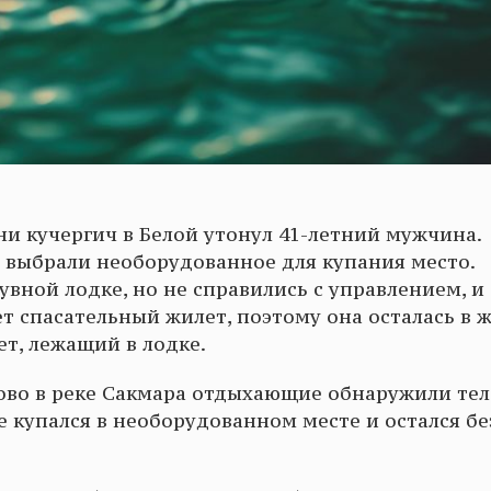
ни кучергич в Белой утонул 41-летний мужчина.
и выбрали необорудованное для купания место.
вной лодке, но не справились с управлением, и
т спасательный жилет, поэтому она осталась в 
ет, лежащий в лодке.
тово в реке Сакмара отдыхающие обнаружили тел
е купался в необорудованном месте и остался бе