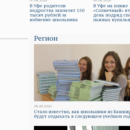
07.08.2026
06.08.2026
В Уфе родители
В Уфе на пляже
подростка заплатят 150
«Солнечный» в
тысяч рублей за
день подряд сп
избиение школьника
пьяных купаль
Регион
08.08.2026
Стало известно, как школьники из Башки
будут отдыхать в следующем учебном го