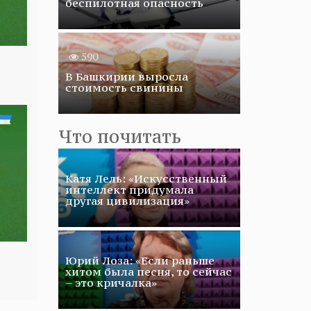
беспилотная опасность
590
В Башкирии выросла
стоимость свинины
Что почитать
Катя Лель: «Искусственный
интеллект придумала
другая цивилизация»
Юрий Лоза: «Если раньше
хитом была песня, то сейчас
– это кричалка»