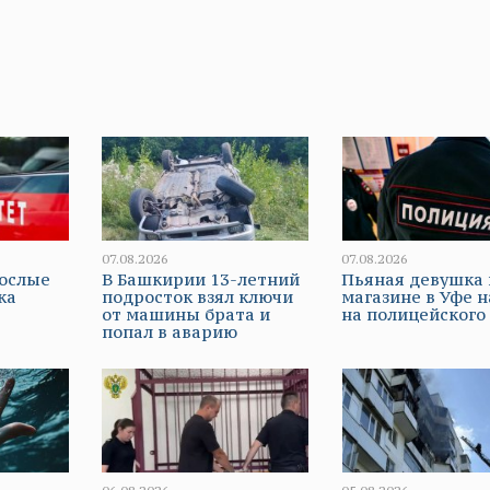
07.08.2026
07.08.2026
рослые
В Башкирии 13-летний
Пьяная девушка 
ка
подросток взял ключи
магазине в Уфе 
от машины брата и
на полицейского
попал в аварию