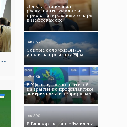
Депутат пообещал
раскулачить Мавлиева,
прихватизировавшего парк
в Нефтекамске
863
Сбитые обломки БПЛА
упали на промзону Уфы
нем
686
В Уфе ищут исполнителей
на гранты по профилактике
экстремизма и терроризма
590
В Башкортостане объявлена