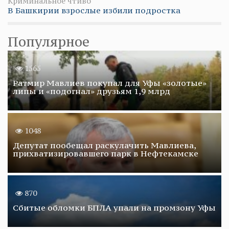
Криминальное чтиво
В Башкирии взрослые избили подростка
Популярное
1565
Ратмир Мавлиев покупал для Уфы «золотые»
липы и «подогнал» друзьям 1,9 млрд
1048
Депутат пообещал раскулачить Мавлиева,
прихватизировавшего парк в Нефтекамске
870
Сбитые обломки БПЛА упали на промзону Уфы