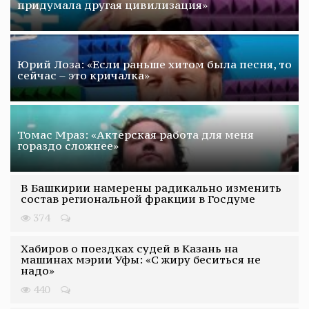
придумала другая цивилизация»
Юрий Лоза: «Если раньше хитом была песня, то
сейчас – это кричалка»
Томас Мраз: «Актерская работа для меня
гораздо сложнее»
В Башкирии намерены радикально изменить
состав региональной фракции в Госдуме
374
Хабиров о поездках судей в Казань на
машинах мэрии Уфы: «С жиру беситься не
надо»
440