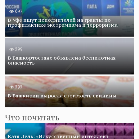
697
В Уфе ищут исполнителей на гранты по
профилактике экстремизма и терроризма
599
В Башкортостане объявлена беспилотная
опасность
595
В Башкирии выросла стоимость свинины
Что почитать
Катя Лель: «Искусственный интеллект