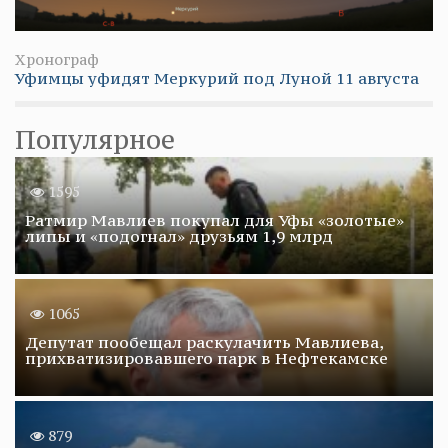
Хронограф
Уфимцы уфидят Меркурий под Луной 11 августа
Популярное
1595
Ратмир Мавлиев покупал для Уфы «золотые»
липы и «подогнал» друзьям 1,9 млрд
1065
Депутат пообещал раскулачить Мавлиева,
прихватизировавшего парк в Нефтекамске
879