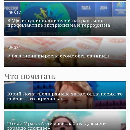
617
В Уфе ищут исполнителей на гранты по
профилактике экстремизма и терроризма
531
В Башкирии выросла стоимость свинины
Что почитать
Юрий Лоза: «Если раньше хитом была песня, то
сейчас – это кричалка»
Томас Мраз: «Актерская работа для меня
гораздо сложнее»