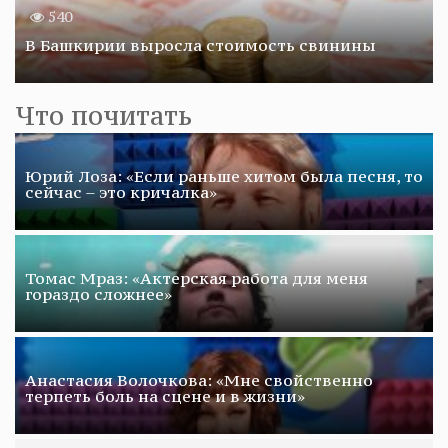
540
В Башкирии выросла стоимость свинины
Что почитать
Юрий Лоза: «Если раньше хитом была песня, то
сейчас – это кричалка»
Томас Мраз: «Актерская работа для меня
гораздо сложнее»
Анастасия Волочкова: «Мне свойственно
терпеть боль на сцене и в жизни»