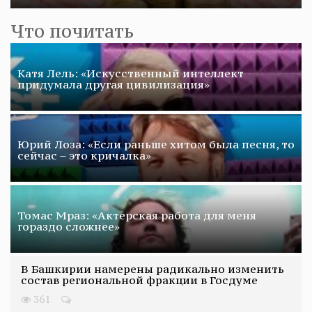
Что почитать
Катя Лель: «Искусственный интеллект
придумала другая цивилизация»
Юрий Лоза: «Если раньше хитом была песня, то
сейчас – это кричалка»
Томас Мраз: «Актерская работа для меня
гораздо сложнее»
В Башкирии намерены радикально изменить
состав региональной фракции в Госдуме
361