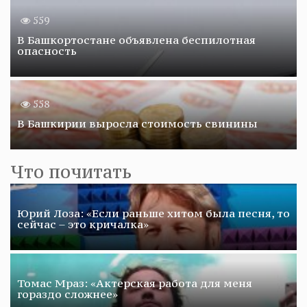
559
В Башкортостане объявлена беспилотная
опасность
558
В Башкирии выросла стоимость свинины
Что почитать
Юрий Лоза: «Если раньше хитом была песня, то
сейчас – это кричалка»
Томас Мраз: «Актерская работа для меня
гораздо сложнее»