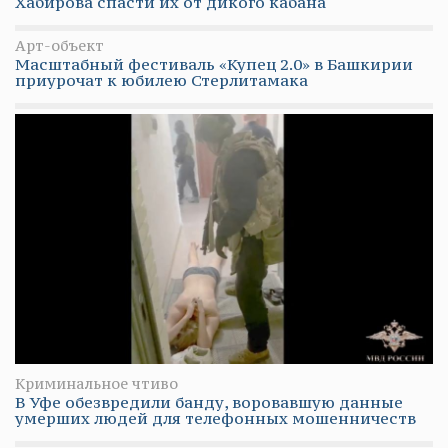
Хабирова спасти их от дикого кабана
Арт-объект
Масштабный фестиваль «Купец 2.0» в Башкирии
приурочат к юбилею Стерлитамака
Криминальное чтиво
В Уфе обезвредили банду, воровавшую данные
умерших людей для телефонных мошенничеств