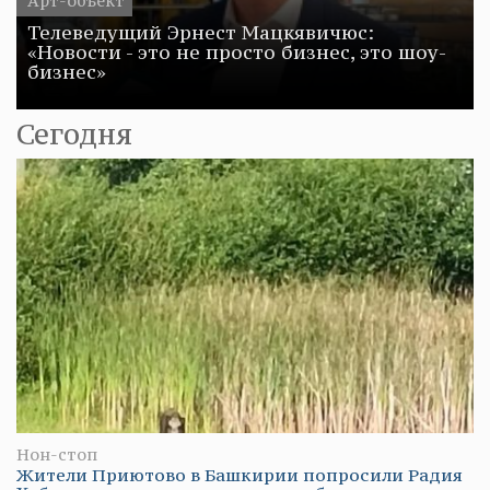
Арт-объект
Телеведущий Эрнест Мацкявичюс:
«Новости - это не просто бизнес, это шоу-
бизнес»
Сегодня
Нон-стоп
Жители Приютово в Башкирии попросили Радия