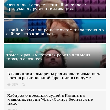
Катя Лель: «Искусственный интеллект
придумала другая цивилизация»
Юрий Лоза: «Если раньше хитом была песня, то
сейчас – это кричалка»
Томас Мраз: «Актерская работа для меня
гораздо сложнее»
В Башкирии намерены радикально изменить
состав региональной фракции в Госдуме
389
Хабиров о поездках судей в Казань на
машинах мэрии Уфы: «С жиру беситься не
надо»
455