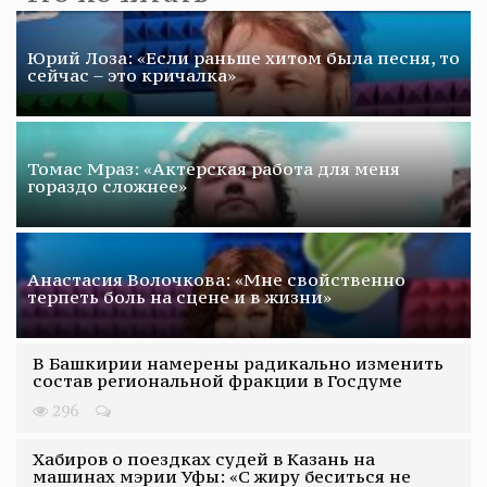
Юрий Лоза: «Если раньше хитом была песня, то
сейчас – это кричалка»
Томас Мраз: «Актерская работа для меня
гораздо сложнее»
Анастасия Волочкова: «Мне свойственно
терпеть боль на сцене и в жизни»
В Башкирии намерены радикально изменить
состав региональной фракции в Госдуме
296
Хабиров о поездках судей в Казань на
машинах мэрии Уфы: «С жиру беситься не