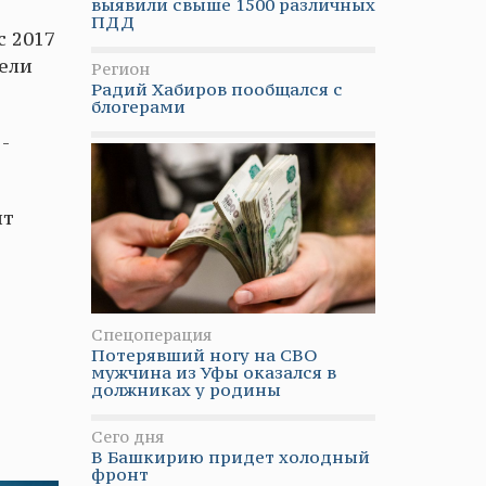
выявили свыше 1500 различных
ПДД
с 2017
дели
Регион
Радий Хабиров пообщался с
блогерами
-
нт
Спецоперация
Потерявший ногу на СВО
мужчина из Уфы оказался в
должниках у родины
Сего дня
В Башкирию придет холодный
фронт