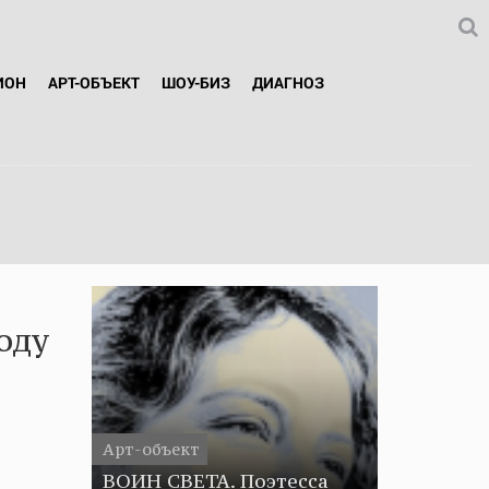
ИОН
АРТ-ОБЪЕКТ
ШОУ-БИЗ
ДИАГНОЗ
оду
Арт-объект
ВОИН СВЕТА. Поэтесса