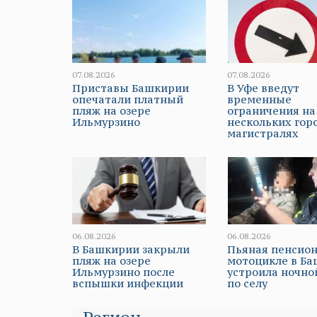
07.08.2026
07.08.2026
Приставы Башкирии
В Уфе введут
опечатали платный
временные
пляж на озере
ограничения на
Ильмурзино
нескольких гор
магистралях
06.08.2026
06.08.2026
В Башкирии закрыли
Пьяная пенсион
пляж на озере
мотоцикле в Б
Ильмурзино после
устроила ночно
вспышки инфекции
по селу