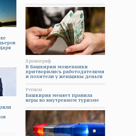
рке
ньеров
даря
Хронограф
В Башкирии мошенники
притворились работодателями
и похители у женщины деньги
Регион
Башкирия меняет правила
игры во внутреннем туризме
рили
х
тов