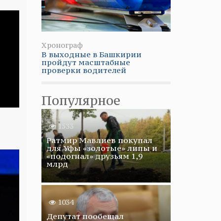
Хронограф
В выходные в Башкирии
пройдут масштабные
проверки водителей
Популярное
1533
Ратмир Мавлиев покупал
для Уфы «золотые» липы и
«подогнал» друзьям 1,9
млрд
1034
Депутат пообещал