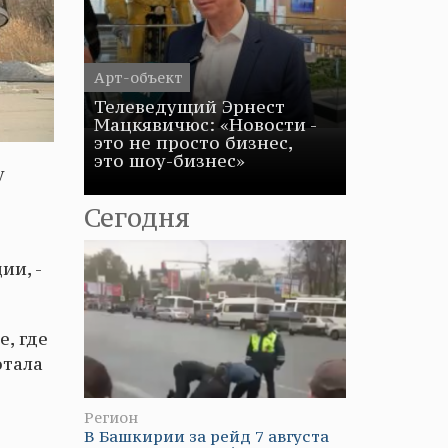
Арт-объект
Телеведущий Эрнест
Мацкявичюс: «Новости -
это не просто бизнес,
это шоу-бизнес»
у
Сегодня
ии, -
, где
отала
Регион
В Башкирии за рейд 7 августа