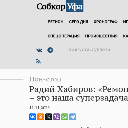
Собкор
Уфа
РЕГИОН
СЕГО ДНЯ
ХРОНОГРАФ
И
СПЕЦОПЕРАЦИЯ
ПРОИСШЕСТВИЯ
К
8 августа, суббота
Нон-стоп
Радий Хабиров: «Ремон
– это наша суперзадач
11.11.2025