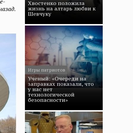
е-
Хвостенко положила
назад.
жизнь на алтарь любви к
Шевчуку
Игры патриотов
Ученый: «Очереди на
заправках показали, что
у нас нет
технологической
безопасности»