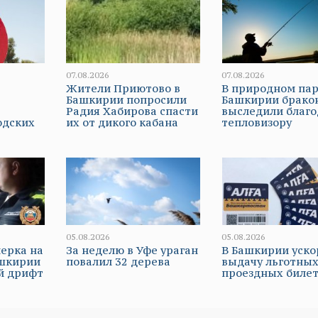
07.08.2026
07.08.2026
Жители Приютово в
В природном па
Башкирии попросили
Башкирии брако
Радия Хабирова спасти
выследили благо
одских
их от дикого кабана
тепловизору
05.08.2026
05.08.2026
ерка на
За неделю в Уфе ураган
В Башкирии уско
ашкирии
повалил 32 дерева
выдачу льготны
й дрифт
проездных биле