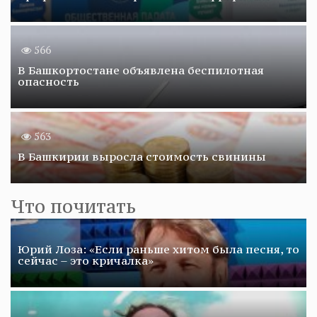
566
В Башкортостане объявлена беспилотная
опасность
563
В Башкирии выросла стоимость свинины
Что почитать
Юрий Лоза: «Если раньше хитом была песня, то
сейчас – это кричалка»