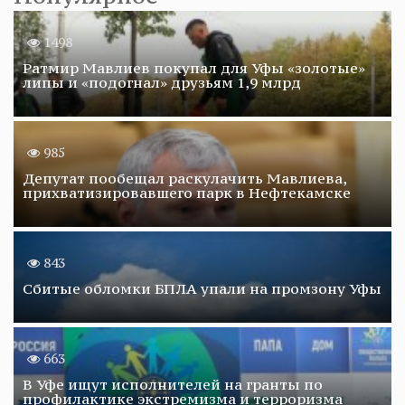
1498
Ратмир Мавлиев покупал для Уфы «золотые»
липы и «подогнал» друзьям 1,9 млрд
985
Депутат пообещал раскулачить Мавлиева,
прихватизировавшего парк в Нефтекамске
843
Сбитые обломки БПЛА упали на промзону Уфы
663
В Уфе ищут исполнителей на гранты по
профилактике экстремизма и терроризма