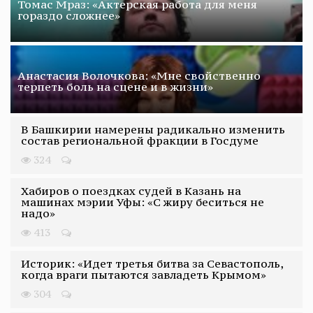
Томас Мраз: «Актерская работа для меня
гораздо сложнее»
Анастасия Волочкова: «Мне свойственно
терпеть боль на сцене и в жизни»
В Башкирии намерены радикально изменить
состав региональной фракции в Госдуме
324
Хабиров о поездках судей в Казань на
машинах мэрии Уфы: «С жиру беситься не
надо»
413
Историк: «Идет третья битва за Севастополь,
когда враги пытаются завладеть Крымом»
304