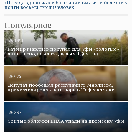
«Поезда здоровья» в Башкирии выявили болезни у
почти восьми тысяч человек
Популярное
1491
Ратмир Мавлиев покупал для Уфы «золотые»
липы и «подогнал» друзьям 1,9 млрд
975
Депутат пообещал раскулачить Мавлиева,
прихватизировавшего парк в Нефтекамске
837
Сбитые обломки БПЛА упали на промзону Уфы