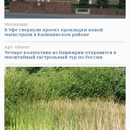
Мегаполис
В Уфе свернули проект прокладки новой
магистрали в Калининском районе
Арт-объект
Четыре коллектива из Башкирии отправятся в
масштабный гастрольный тур по России