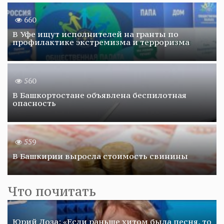
660
В Уфе ищут исполнителей на гранты по
профилактике экстремизма и терроризма
560
В Башкортостане объявлена беспилотная
опасность
559
В Башкирии выросла стоимость свинины
Что почитать
Юрий Лоза: «Если раньше хитом была песня, то