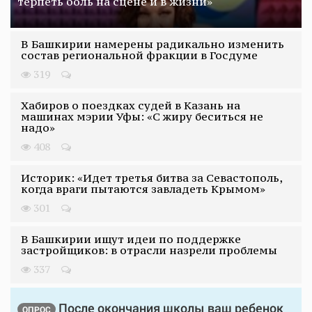
терпеть боль на сцене и в жизни»
В Башкирии намерены радикально изменить
состав региональной фракции в Госдуме
319
Хабиров о поездках судей в Казань на
машинах мэрии Уфы: «С жиру беситься не
надо»
408
Историк: «Идет третья битва за Севастополь,
когда враги пытаются завладеть Крымом»
301
В Башкирии ищут идеи по поддержке
застройщиков: в отрасли назрели проблемы
337
После окончания школы ваш ребенок
ОПРОС