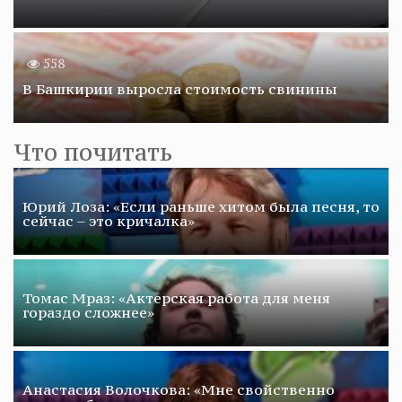
558
В Башкирии выросла стоимость свинины
Что почитать
Юрий Лоза: «Если раньше хитом была песня, то
сейчас – это кричалка»
Томас Мраз: «Актерская работа для меня
гораздо сложнее»
Анастасия Волочкова: «Мне свойственно