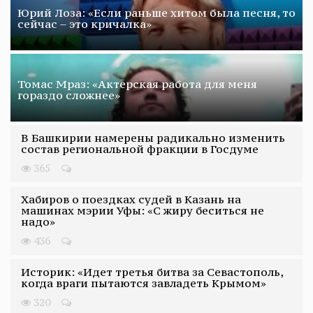
Юрий Лоза: «Если раньше хитом была песня, то
сейчас – это кричалка»
Томас Мраз: «Актерская работа для меня
гораздо сложнее»
В Башкирии намерены радикально изменить
состав региональной фракции в Госдуме
365
Хабиров о поездках судей в Казань на
машинах мэрии Уфы: «С жиру беситься не
надо»
436
Историк: «Идет третья битва за Севастополь,
когда враги пытаются завладеть Крымом»
320