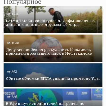
Популярное
1540
Ратмир Мавлиев покупал для Уфы «золотые»
липы и «подогнал» друзьям 1,9 млрд
1038
Депутат пообещал раскулачить Мавлиева,
прихватизировавшего парк в Нефтекамске
863
Сбитые обломки БПЛА упали на промзону Уфы
686
В Уфе ищут исполнителей на гранты по