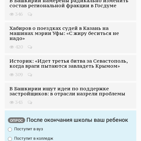
В Башкирии намерены радикально изменить
состав региональной фракции в Госдуме
346
Хабиров о поездках судей в Казань на
машинах мэрии Уфы: «С жиру беситься не
надо»
420
Историк: «Идет третья битва за Севастополь,
когда враги пытаются завладеть Крымом»
309
В Башкирии ищут идеи по поддержке
застройщиков: в отрасли назрели проблемы
343
После окончания школы ваш ребенок
ОПРОС
Поступит в вуз
Поступит в колледж